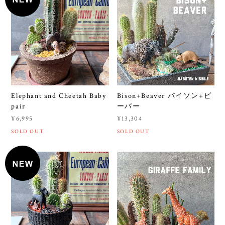
Elephant and Cheetah Baby
Bison+Beaver バイソン+ビ
pair
ーバー
¥6,995
¥13,304
SOLD OUT
SOLD OUT