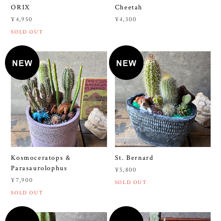
ORIX
Cheetah
¥4,950
¥4,300
SOLD OUT
Kosmoceratops &
St. Bernard
Parasaurolophus
¥5,800
¥7,900
SOLD OUT
SOLD OUT