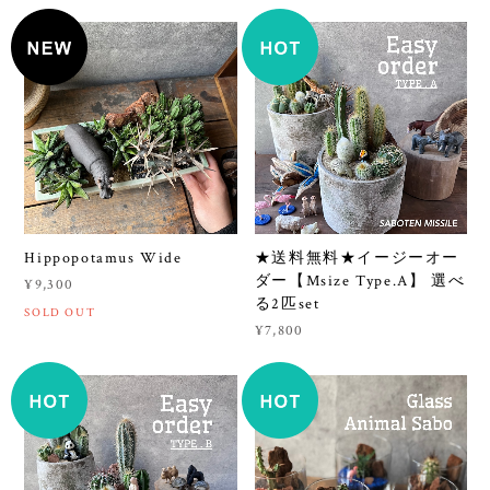
Hippopotamus Wide
★送料無料★イージーオー
ダー【Msize Type.A】 選べ
¥9,300
る2匹set
SOLD OUT
¥7,800