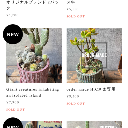
オリジナルブレンド 2パッ
ス牛
ク
¥5,550
¥1,200
SOLD OUT
Giant creatures inhabiting
order made H.Cさま専用
an isolated island
¥9,300
¥7,900
SOLD OUT
SOLD OUT