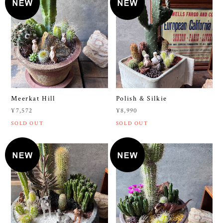
Meerkat Hill
Polish & Silkie
¥7,572
¥8,990
SOLD OUT
SOLD OUT