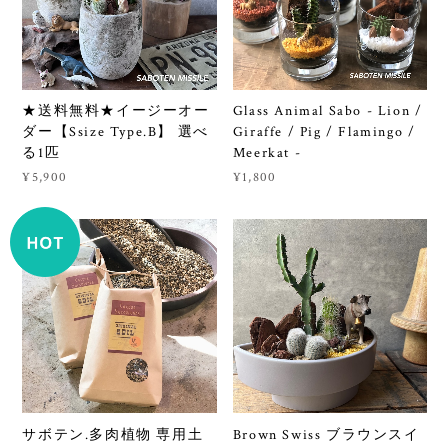
★送料無料★イージーオー
Glass Animal Sabo - Lion /
ダー【Ssize Type.B】 選べ
Giraffe / Pig / Flamingo /
る1匹
Meerkat -
¥5,900
¥1,800
サボテン.多肉植物 専用土
Brown Swiss ブラウンスイ