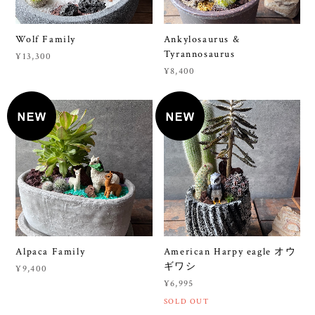
Wolf Family
Ankylosaurus &
Tyrannosaurus
¥13,300
¥8,400
Alpaca Family
American Harpy eagle オウ
ギワシ
¥9,400
¥6,995
SOLD OUT