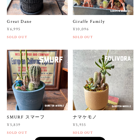
Great Dane
Giraffe Family
¥6,995
¥10,096
SOLD OUT
SOLD OUT
SMURF スマーフ
ナマケモノ
¥5,839
¥5,935
SOLD OUT
SOLD OUT