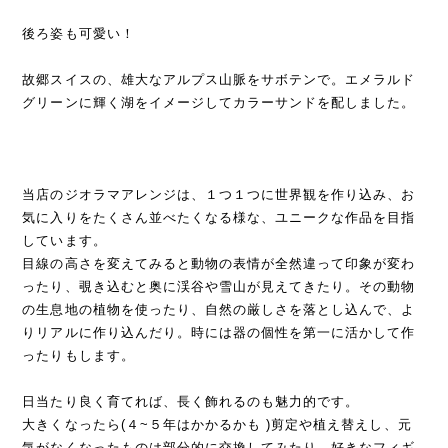
後ろ姿も可愛い！
故郷スイスの、雄大なアルプス山脈をサボテンで。エメラルド
グリーンに輝く湖をイメージしてカラーサンドを配しました。
当店のジオラマアレンジは、１つ１つに世界観を作り込み、お
気に入りをたくさん並べたくなる様な、ユニークな作品を目指
しています。
目線の高さを変えてみると動物の表情が全然違って印象が変わ
ったり、覗き込むと奥に渓谷や雪山が見えてきたり。その動物
の生息地の植物を使ったり、自然の厳しさを落とし込んで、よ
りリアルに作り込んだり。時には器の個性を第一に活かして作
ったりもします。
日当たり良く育てれば、長く飾れるのも魅力的です。
大きくなったら(４~５年はかかるかも )剪定や植え替えし、元
気がなくなったものは部分的に交換してみたり。好きなフィギ