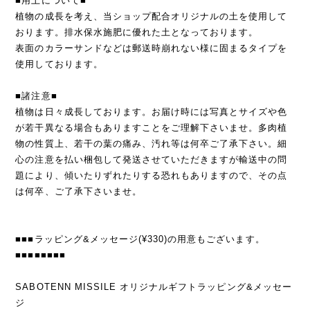
■用土について■
植物の成長を考え、当ショップ配合オリジナルの土を使用して
おります。排水保水施肥に優れた土となっております。
表面のカラーサンドなどは郵送時崩れない様に固まるタイプを
使用しております。
■諸注意■
植物は日々成長しております。お届け時には写真とサイズや色
が若干異なる場合もありますことをご理解下さいませ。多肉植
物の性質上、若干の葉の痛み、汚れ等は何卒ご了承下さい。細
心の注意を払い梱包して発送させていただきますが輸送中の問
題により、傾いたりずれたりする恐れもありますので、その点
は何卒、ご了承下さいませ。
■■■ラッピング&メッセージ(¥330)の用意もございます。
■■■■■■■■
SABOTENN MISSILE オリジナルギフトラッピング&メッセー
ジ