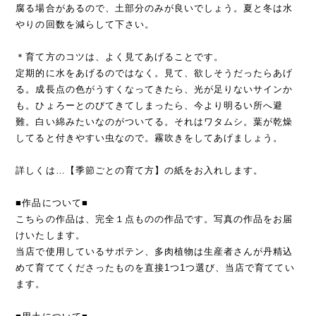
腐る場合があるので、土部分のみが良いでしょう。夏と冬は水
やりの回数を減らして下さい。
＊育て方のコツは、よく見てあげることです。
定期的に水をあげるのではなく。見て、欲しそうだったらあげ
る。成長点の色がうすくなってきたら、光が足りないサインか
も。ひょろーとのびてきてしまったら、今より明るい所へ避
難。白い綿みたいなのがついてる。それはワタムシ。葉が乾燥
してると付きやすい虫なので。霧吹きをしてあげましょう。
詳しくは…【季節ごとの育て方】の紙をお入れします。
■作品について■
こちらの作品は、完全１点ものの作品です。写真の作品をお届
けいたします。
当店で使用しているサボテン、多肉植物は生産者さんが丹精込
めて育ててくださったものを直接1つ1つ選び、当店で育ててい
ます。