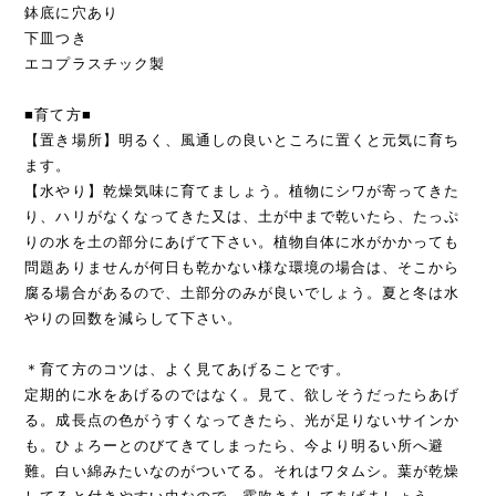
鉢底に穴あり
下皿つき
エコプラスチック製
■育て方■
【置き場所】明るく、風通しの良いところに置くと元気に育ち
ます。
【水やり】乾燥気味に育てましょう。植物にシワが寄ってきた
り、ハリがなくなってきた又は、土が中まで乾いたら、たっぷ
りの水を土の部分にあげて下さい。植物自体に水がかかっても
問題ありませんが何日も乾かない様な環境の場合は、そこから
腐る場合があるので、土部分のみが良いでしょう。夏と冬は水
やりの回数を減らして下さい。
＊育て方のコツは、よく見てあげることです。
定期的に水をあげるのではなく。見て、欲しそうだったらあげ
る。成長点の色がうすくなってきたら、光が足りないサインか
も。ひょろーとのびてきてしまったら、今より明るい所へ避
難。白い綿みたいなのがついてる。それはワタムシ。葉が乾燥