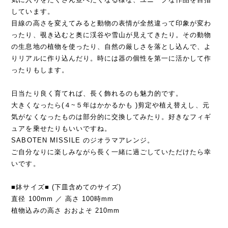
しています。
目線の高さを変えてみると動物の表情が全然違って印象が変わ
ったり、覗き込むと奥に渓谷や雪山が見えてきたり。その動物
の生息地の植物を使ったり、自然の厳しさを落とし込んで、よ
りリアルに作り込んだり。時には器の個性を第一に活かして作
ったりもします。
日当たり良く育てれば、長く飾れるのも魅力的です。
大きくなったら(４~５年はかかるかも )剪定や植え替えし、元
気がなくなったものは部分的に交換してみたり。好きなフィギ
ュアを乗せたりもいいですね。
SABOTEN MISSILE のジオラマアレンジ。
ご自分なりに楽しみながら長く一緒に過ごしていただけたら幸
いです。
■鉢サイズ■ (下皿含めてのサイズ)
直径 100mm ／ 高さ 100時mm
植物込みの高さ おおよそ 210mm