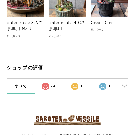
order made S.Aさ
order made H.Cさ
Great Dane
ま専用 No.3
ま専用
¥6,995
¥9,020
¥9,300
ショップの評価
すべて
24
0
0