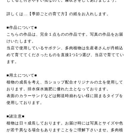
してると付きやすい虫なので。霧吹きをしてあげましょう。
詳しくは…【季節ごとの育て方】の紙をお入れします。
■作品について■
こちらの作品は、完全１点ものの作品です。写真の作品をお届
けいたします。
当店で使用しているサボテン、多肉植物は生産者さんが丹精込
めて育ててくださったものを直接1つ1つ選び、当店で育ててい
ます。
■用土について■
植物の成長を考え、当ショップ配合オリジナルの土を使用して
おります。排水保水施肥に優れた土となっております。
表面のカラーサンドなどは郵送時崩れない様に固まるタイプを
使用しております。
■諸注意■
植物は日々成長しております。お届け時には写真とサイズや色
が若干異なる場合もありますことをご理解下さいませ。多肉植