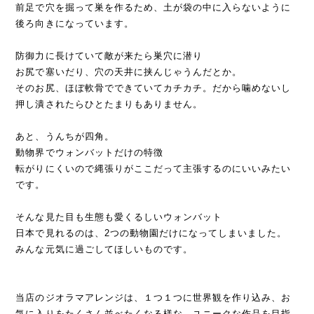
前足で穴を掘って巣を作るため、土が袋の中に入らないように
後ろ向きになっています。
防御力に長けていて敵が来たら巣穴に潜り
お尻で塞いだり、穴の天井に挟んじゃうんだとか。
そのお尻、ほぼ軟骨でできていてカチカチ。だから噛めないし
押し潰されたらひとたまりもありません。
あと、うんちが四角。
動物界でウォンバットだけの特徴
転がりにくいので縄張りがここだって主張するのにいいみたい
です。
そんな見た目も生態も愛くるしいウォンバット
日本で見れるのは、2つの動物園だけになってしまいました。
みんな元気に過ごしてほしいものです。
当店のジオラマアレンジは、１つ１つに世界観を作り込み、お
気に入りをたくさん並べたくなる様な、ユニークな作品を目指