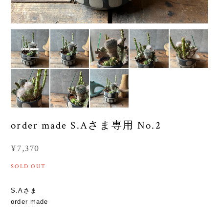
order made S.Aさま専用 No.2
¥7,370
SOLD OUT
S.Aさま
order made