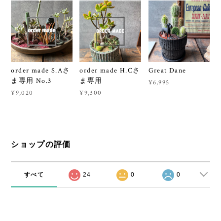
order made S.Aさ
order made H.Cさ
Great Dane
ま専用 No.3
ま専用
¥6,995
¥9,020
¥9,300
ショップの評価
すべて
24
0
0