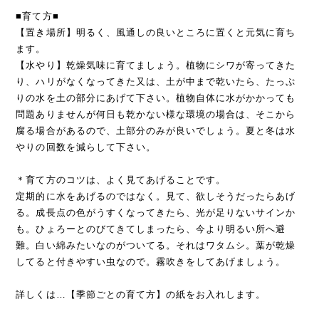
■育て方■
【置き場所】明るく、風通しの良いところに置くと元気に育ち
ます。
【水やり】乾燥気味に育てましょう。植物にシワが寄ってきた
り、ハリがなくなってきた又は、土が中まで乾いたら、たっぷ
りの水を土の部分にあげて下さい。植物自体に水がかかっても
問題ありませんが何日も乾かない様な環境の場合は、そこから
腐る場合があるので、土部分のみが良いでしょう。夏と冬は水
やりの回数を減らして下さい。
＊育て方のコツは、よく見てあげることです。
定期的に水をあげるのではなく。見て、欲しそうだったらあげ
る。成長点の色がうすくなってきたら、光が足りないサインか
も。ひょろーとのびてきてしまったら、今より明るい所へ避
難。白い綿みたいなのがついてる。それはワタムシ。葉が乾燥
してると付きやすい虫なので。霧吹きをしてあげましょう。
詳しくは…【季節ごとの育て方】の紙をお入れします。