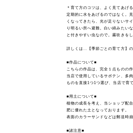
＊育て方のコツは、よく見てあげ
定期的に水をあげるのではなく。
くなってきたら、光が足りないサ
り明るい所へ避難。白い綿みたい
と付きやすい虫なので。霧吹きを
詳しくは…【季節ごとの育て方】
■作品について■
こちらの作品は、完全１点ものの
当店で使用しているサボテン、多
ものを直接1つ1つ選び、当店で育
■用土について■
植物の成長を考え、当ショップ配
肥に優れた土となっております。
表面のカラーサンドなどは郵送時
■諸注意■