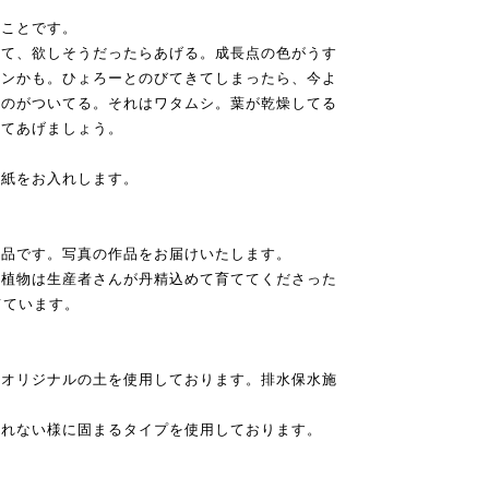
ることです。
見て、欲しそうだったらあげる。成長点の色がうす
インかも。ひょろーとのびてきてしまったら、今よ
なのがついてる。それはワタムシ。葉が乾燥してる
してあげましょう。
の紙をお入れします。
作品です。写真の作品をお届けいたします。
肉植物は生産者さんが丹精込めて育ててくださった
てています。
合オリジナルの土を使用しております。排水保水施
崩れない様に固まるタイプを使用しております。