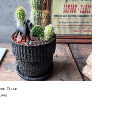
eat Dane
,995