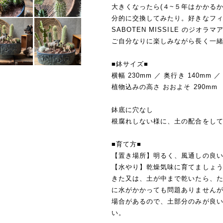
大きくなったら(４~５年はかかる
分的に交換してみたり。好きなフ
SABOTEN MISSILE のジオラ
ご自分なりに楽しみながら長く一
■鉢サイズ■
横幅 230mm ／ 奥行き 140mm ／
植物込みの高さ おおよそ 290mm
鉢底に穴なし
根腐れしない様に、土の配合をし
■育て方■
【置き場所】明るく、風通しの良
【水やり】乾燥気味に育てましょ
きた又は、土が中まで乾いたら、
に水がかかっても問題ありません
場合があるので、土部分のみが良
い。