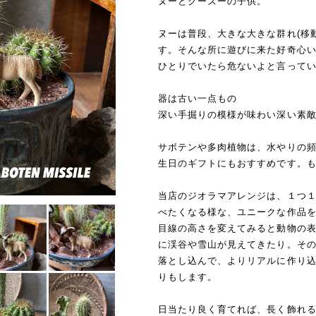
ヌーとクーズーの子供。
ヌーは普段、大きな大きな群れ(移
す。そんな所に遊びに来た好奇心
ひとりでいたら危ないよと言って
器は古い一点もの
深い手掘りの模様が味わい深い素
サボテンや多肉植物は、水やりの
生日のギフトにもおすすめです。
当店のジオラマアレンジは、１つ
べたくなる様な、ユニークな作品
目線の高さを変えてみると動物の
に渓谷や雪山が見えてきたり。そ
落とし込んで、よりリアルに作り
りもします。
日当たり良く育てれば、長く飾れ