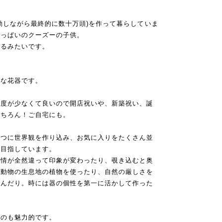
動しながら最終的に数十万頭)を作って暮らしていま
いっぱいのクーズーの子供。
いるみたいです。
敵な花器です。
頻度が少なくて良いので開店祝いや、新築祝い、誕
もちろん！ご自宅にも。
１つに世界観を作り込み、お気に入りをたくさん並
を目指しています。
表情が全然違って印象が変わったり、覗き込むと奥
の動物の生息地の植物を使ったり、自然の厳しさを
込んだり。時には器の個性を第一に活かして作った
るのも魅力的です。