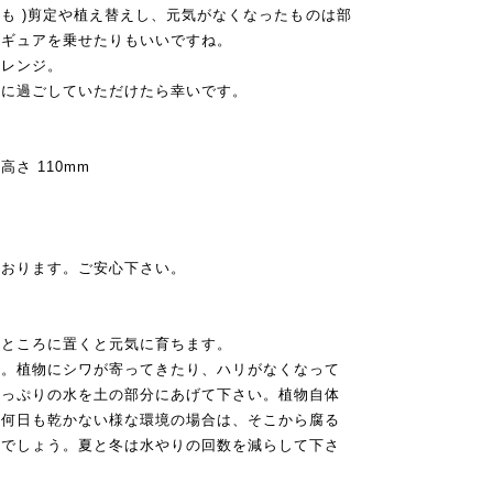
かも )剪定や植え替えし、元気がなくなったものは部
ィギュアを乗せたりもいいですね。
マアレンジ。
緒に過ごしていただけたら幸いです。
 高さ 110mm
ております。ご安心下さい。
いところに置くと元気に育ちます。
う。植物にシワが寄ってきたり、ハリがなくなって
たっぷりの水を土の部分にあげて下さい。植物自体
が何日も乾かない様な環境の場合は、そこから腐る
いでしょう。夏と冬は水やりの回数を減らして下さ