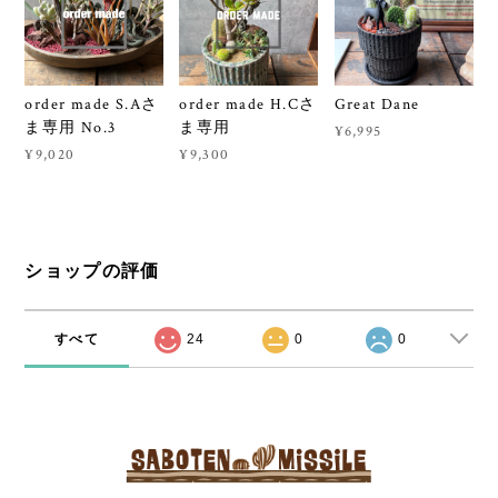
order made S.Aさ
order made H.Cさ
Great Dane
ま専用 No.3
ま専用
¥6,995
¥9,020
¥9,300
ショップの評価
すべて
24
0
0