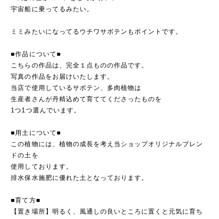
宇宙船に乗ってるみたい。
ミミみたいになってるウチワサボテンもポイントです。
■作品について■
こちらの作品は、完全１点ものの作品です。
写真の作品をお届けいたします。
当店で使用しているサボテン、多肉植物は
生産者さんが丹精込めて育ててくださったものを
1つ1つ選んでいます。
■用土について■
この植物には、植物の成長を考え当ショップオリジナルブレン
ドの土を
使用しております。
排水保水施肥に優れた土となっております。
■育て方■
【置き場所】明るく、風通しの良いところに置くと元気に育ち