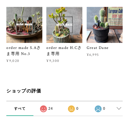
order made S.Aさ
order made H.Cさ
Great Dane
ま専用 No.3
ま専用
¥6,995
¥9,020
¥9,300
ショップの評価
すべて
24
0
0