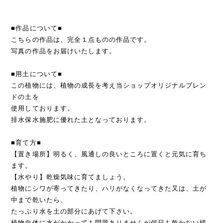
■作品について■
こちらの作品は、完全１点ものの作品です。
写真の作品をお届けいたします。
■用土について■
この植物には、植物の成長を考え当ショップオリジナルブレン
ドの土を
使用しております。
排水保水施肥に優れた土となっております。
■育て方■
【置き場所】明るく、風通しの良いところに置くと元気に育ち
ます。
【水やり】乾燥気味に育てましょう。
植物にシワが寄ってきたり、ハリがなくなってきた又は、土が
中まで乾いたら、
たっぷり水を土の部分にあげて下さい。
植物自体に水がかかっても問題ありませんが何日も乾かない様