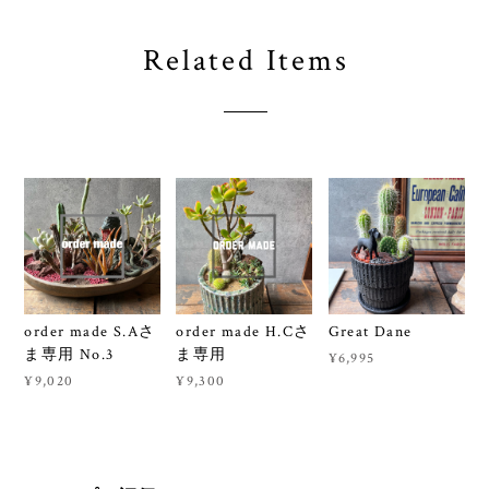
Related Items
order made S.Aさ
order made H.Cさ
Great Dane
ま専用 No.3
ま専用
¥6,995
¥9,020
¥9,300