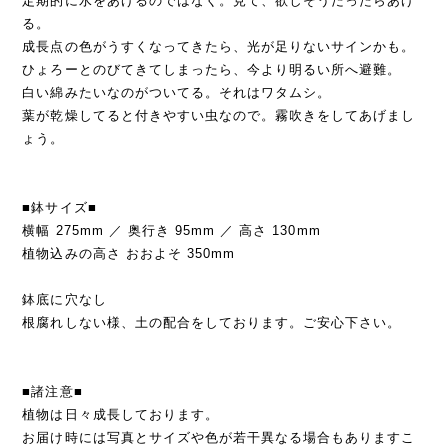
定期的に水をあげるのではなく。見て、欲しそうだったらあげ
る。
成長点の色がうすくなってきたら、光が足りないサインかも。
ひょろーとのびてきてしまったら、今より明るい所へ避難。
白い綿みたいなのがついてる。それはワタムシ。
葉が乾燥してると付きやすい虫なので。霧吹きをしてあげまし
ょう。
■鉢サイズ■
横幅 275mm ／ 奥行き 95mm ／ 高さ 130mm
植物込みの高さ おおよそ 350mm
鉢底に穴なし
根腐れしない様、土の配合をしております。ご安心下さい。
■諸注意■
植物は日々成長しております。
お届け時には写真とサイズや色が若干異なる場合もありますこ