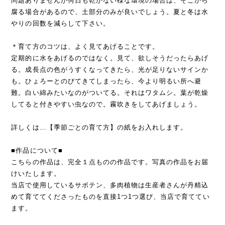
問題ありませんが何日も乾かない様な環境の場合は、そこから
腐る場合があるので、土部分のみが良いでしょう。夏と冬は水
やりの回数を減らして下さい。
＊育て方のコツは、よく見てあげることです。
定期的に水をあげるのではなく。見て、欲しそうだったらあげ
る。成長点の色がうすくなってきたら、光が足りないサインか
も。ひょろーとのびてきてしまったら、今より明るい所へ避
難。白い綿みたいなのがついてる。それはワタムシ。葉が乾燥
してると付きやすい虫なので。霧吹きをしてあげましょう。
詳しくは…【季節ごとの育て方】の紙をお入れします。
■作品について■
こちらの作品は、完全１点ものの作品です。写真の作品をお届
けいたします。
当店で使用しているサボテン、多肉植物は生産者さんが丹精込
めて育ててくださったものを直接1つ1つ選び、当店で育ててい
ます。