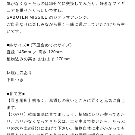
気がなくなったものは部分的に交換してみたり。好きなフィギ
ュアを乗せたりもいいですね。
SABOTEN MISSILE のジオラマアレンジ。
ご自分なりに楽しみながら長く一緒に過ごしていただけたら幸
いです。
■鉢サイズ■ (下皿含めてのサイズ)
直径 145mm ／ 高さ 120mm
植物込みの高さ おおよそ 270mm
鉢底に穴あり
下皿つき
■育て方■
【置き場所】明るく、風通しの良いところに置くと元気に育ち
ます。
【水やり】乾燥気味に育てましょう。植物にシワが寄ってきた
り、ハリがなくなってきた又は、土が中まで乾いたら、たっぷ
りの水を土の部分にあげて下さい。植物自体に水がかかっても