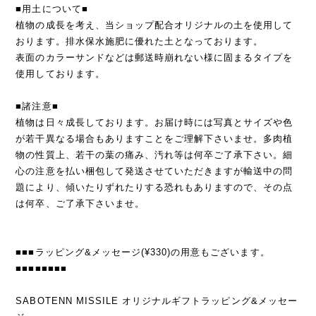
■用土について■
植物の成長を考え、当ショップ配合オリジナルの土を使用して
おります。排水保水施肥に優れた土となっております。
表面のカラーサンドなどは郵送時崩れない様に固まるタイプを
使用しております。
■諸注意■
植物は日々成長しております。お届け時には写真とサイズや色
が若干異なる場合もありますことをご理解下さいませ。多肉植
物の性質上、若干の葉の痛み、汚れ等は何卒ご了承下さい。細
心の注意を払い梱包して発送させていただきますが輸送中の問
題により、傾いたりずれたりする恐れもありますので、その点
は何卒、ご了承下さいませ。
■■■ラッピング&メッセージ(¥330)の用意もございます。
■■■■■■■■
SABOTENN MISSILE オリジナルギフトラッピング&メッセー