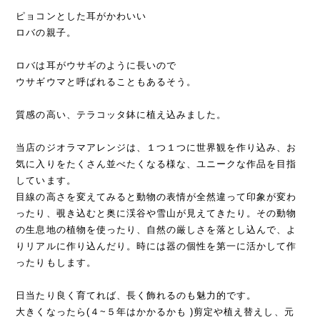
ピョコンとした耳がかわいい
ロバの親子。
ロバは耳がウサギのように長いので
ウサギウマと呼ばれることもあるそう。
質感の高い、テラコッタ鉢に植え込みました。
当店のジオラマアレンジは、１つ１つに世界観を作り込み、お
気に入りをたくさん並べたくなる様な、ユニークな作品を目指
しています。
目線の高さを変えてみると動物の表情が全然違って印象が変わ
ったり、覗き込むと奥に渓谷や雪山が見えてきたり。その動物
の生息地の植物を使ったり、自然の厳しさを落とし込んで、よ
りリアルに作り込んだり。時には器の個性を第一に活かして作
ったりもします。
日当たり良く育てれば、長く飾れるのも魅力的です。
大きくなったら(４~５年はかかるかも )剪定や植え替えし、元