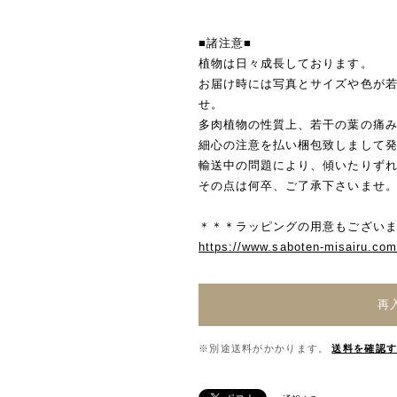
■諸注意■
植物は日々成長しております。
お届け時には写真とサイズや色が
せ。
多肉植物の性質上、若干の葉の痛
細心の注意を払い梱包致しまして
輸送中の問題により、傾いたりず
その点は何卒、ご了承下さいませ
＊＊＊ラッピングの用意もございま
https://www.saboten-misairu.co
再
※別途送料がかかります。
送料を確認