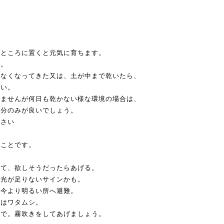
いところに置くと元気に育ちます。
う。
がなくなってきた又は、土が中まで乾いたら、
さい。
りませんが何日も乾かない様な環境の場合は、
部分のみが良いでしょう。
下さい
ることです。
見て、欲しそうだったらあげる。
、光が足りないサインかも。
、今より明るい所へ避難。
れはワタムシ。
ので。霧吹きをしてあげましょう。