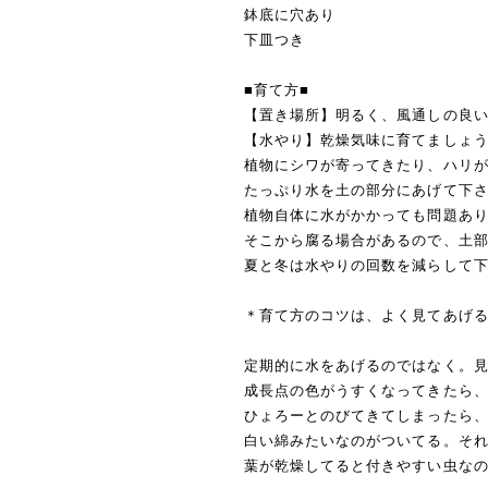
鉢底に穴あり
下皿つき
■育て方■
【置き場所】明るく、風通しの良
【水やり】乾燥気味に育てましょ
植物にシワが寄ってきたり、ハリ
たっぷり水を土の部分にあげて下
植物自体に水がかかっても問題あ
そこから腐る場合があるので、土
夏と冬は水やりの回数を減らして
＊育て方のコツは、よく見てあげ
定期的に水をあげるのではなく。
成長点の色がうすくなってきたら
ひょろーとのびてきてしまったら
白い綿みたいなのがついてる。そ
葉が乾燥してると付きやすい虫な