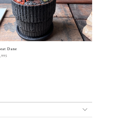
eat Dane
,995