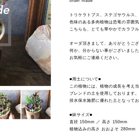
order made
トリケラトプス、ステゴサウルス
色味のある多肉植物は恐竜の雰囲
こちらも、とても華やかでカラフ
オーダ頂きまして、ありがとうご
何か、分からない事がございまし
お気軽にご連絡ください。
■用土について■
この植物には、植物の成長を考え
ブレンドの土を使用しております
排水保水施肥に優れた土となって
■鉢サイズ■
直径 150mm ／ 高さ 150mm
植物込みの高さ おおよそ 280mm