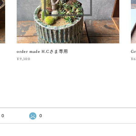
order made H.Cさま専用
Gr
¥9,300
¥6
0
0