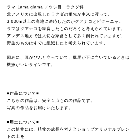
ラマ Lama glama ／ウシ目 ラクダ科
北アメリカに出現したラクダの祖先が南米に渡って、
3,000m以上の高地に適応したのがグアナコとビクーニャ。
ラマはグアナコを家畜したものだろうと考えられています。
アンデス地方では大切な家畜として多く飼われていますが、
野生のものはすでに絶滅したと考えられています。
因みに、耳がぴんと立っていて、尻尾が下に向いているときは
機嫌がいいサインです。
■作品について■
こちらの作品は、完全１点ものの作品です。
写真の作品をお届けいたします。
■用土について■
この植物には、植物の成長を考え当ショップオリジナルブレン
ドの土を