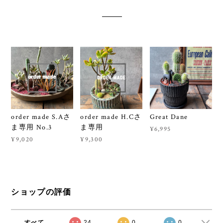
order made S.Aさ
order made H.Cさ
Great Dane
ま専用 No.3
ま専用
¥6,995
¥9,020
¥9,300
ショップの評価
すべて
24
0
0