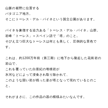
山脈の裾野に位置する
パタゴニア地方。
そこにトーレス・デル・パイネという国立公園があります。
パイネを象徴する迫力ある「トーレス・デル・パイネ」山群。
岩峰「トーレス」＝スペイン語で「塔」のこと。
そびえ立つ巨大なトーレスは何とも美しく、圧倒的な景色で
す。
これは、約1200万年前（第三期）に地下から隆起した花崗岩の
岩山で、
これを覆っていた白亜紀の堆積岩が
氷河などによって浸食され取り除かれて、
このような固い岩が残った姿が塔となって現れているとのこ
と。
それがまさに、この作品の器の模様みたいなんです。