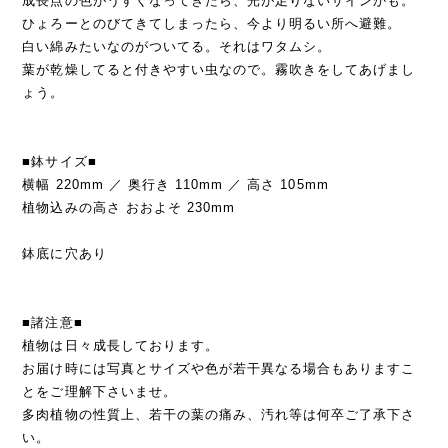
成長点の色がうすくなってきたら、光が足りないサインかも。
ひょろーとのびてきてしまったら、今より明るい所へ避難。
白い綿みたいなのがついてる。それはワタムシ。
葉が乾燥してると付きやすい虫なので。霧吹きをしてあげまし
ょう。
■鉢サイズ■
横幅 220mm ／ 奥行き 110mm ／ 高さ 105mm
植物込みの高さ おおよそ 230mm
鉢底に穴あり
■諸注意■
植物は日々成長しております。
お届け時には写真とサイズや色が若干異なる場合もありますこ
とをご理解下さいませ。
多肉植物の性質上、若干の葉の痛み、汚れ等は何卒ご了承下さ
い。