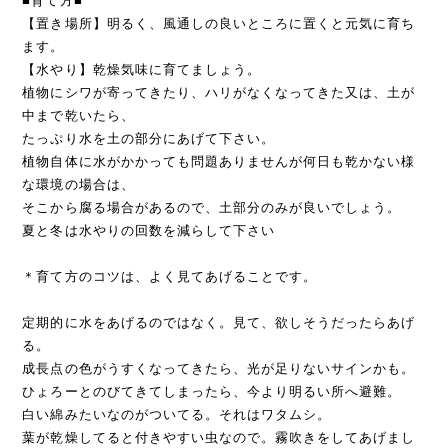
■育て方■
【置き場所】明るく、風通しの良いところに置くと元気に育ち
ます。
【水やり】乾燥気味に育てましょう。
植物にシワが寄ってきたり、ハリがなくなってきた又は、土が
中まで乾いたら、
たっぷり水を土の部分にあげて下さい。
植物自体に水がかかっても問題ありませんが何日も乾かない様
な環境の場合は、
そこから腐る場合があるので、土部分のみが良いでしょう。
夏と冬は水やりの回数を減らして下さい
＊育て方のコツは、よく見てあげることです。
定期的に水をあげるのではなく。見て、欲しそうだったらあげ
る。
成長点の色がうすくなってきたら、光が足りないサインかも。
ひょろーとのびてきてしまったら、今より明るい所へ避難。
白い綿みたいなのがついてる。それはワタムシ。
葉が乾燥してると付きやすい虫なので。霧吹きをしてあげまし