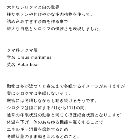
大きなシロクマと白の世界
柱サボテンや伸びやかな多肉植物を使って。
詰め込みすぎず余白を作る事で
雄大な自然とシロクマの優雅さを表現しました。
クマ科／クマ属
学名 Ursus maritimus
英名 Polar bear
動物は冬が近づくと春先まで冬眠するイメージがありますが
実はシロクマは冬眠しないそう。
厳密には冬眠しながらも動き続けるそうです。
シロクマは陸に留まる7月から11月の間、
通常の冬眠状態の動物と同じくほぼ絶食状態となりますが
体温を下げ、体のあらゆる機能を遅くすることで
エネルギー消費を節約するため
冬眠状態のまま動き回れるとのこと。