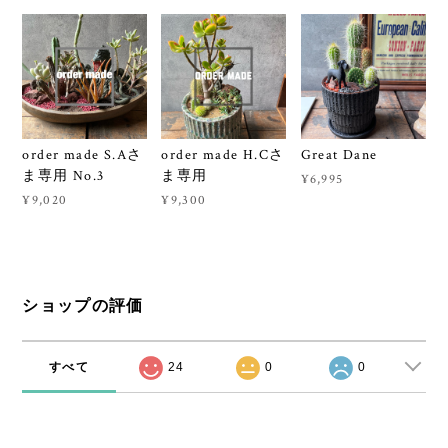
order made S.Aさ
order made H.Cさ
Great Dane
ま専用 No.3
ま専用
¥6,995
¥9,020
¥9,300
ショップの評価
すべて
24
0
0