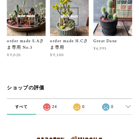
order made S.Aさ
order made H.Cさ
Great Dane
ま専用 No.3
ま専用
¥6,995
¥9,020
¥9,300
ショップの評価
すべて
24
0
0