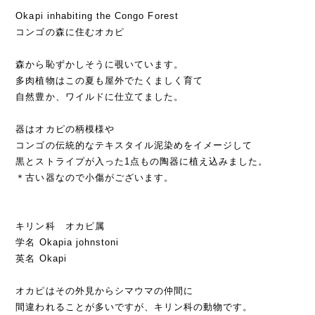
Okapi inhabiting the Congo Forest
コンゴの森に住むオカピ
森から恥ずかしそうに覗いています。
多肉植物はこの夏も屋外でたくましく育て
自然豊か、ワイルドに仕立てました。
器はオカピの柄模様や
コンゴの伝統的なテキスタイル泥染めをイメージして
黒とストライプが入った1点もの陶器に植え込みました。
＊古い器なので小傷がございます。
キリン科 オカピ属
学名 Okapia johnstoni
英名 Okapi
オカピはその外見からシマウマの仲間に
間違われることが多いですが、キリン科の動物です。