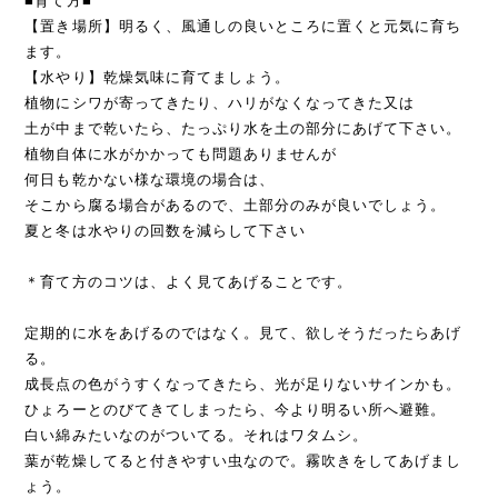
■育て方■
【置き場所】明るく、風通しの良いところに置くと元気に育ち
ます。
【水やり】乾燥気味に育てましょう。
植物にシワが寄ってきたり、ハリがなくなってきた又は
土が中まで乾いたら、たっぷり水を土の部分にあげて下さい。
植物自体に水がかかっても問題ありませんが
何日も乾かない様な環境の場合は、
そこから腐る場合があるので、土部分のみが良いでしょう。
夏と冬は水やりの回数を減らして下さい
＊育て方のコツは、よく見てあげることです。
定期的に水をあげるのではなく。見て、欲しそうだったらあげ
る。
成長点の色がうすくなってきたら、光が足りないサインかも。
ひょろーとのびてきてしまったら、今より明るい所へ避難。
白い綿みたいなのがついてる。それはワタムシ。
葉が乾燥してると付きやすい虫なので。霧吹きをしてあげまし
ょう。