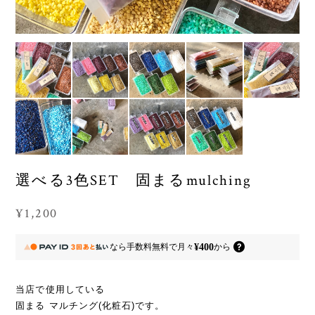
選べる3色SET 固まるmulching
¥1,200
¥400
なら
手数料無料で
月々
から
当店で使用している
固まる マルチング(化粧石)です。