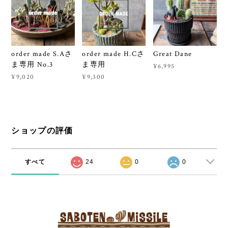
order made S.Aさ
order made H.Cさ
Great Dane
ま専用 No.3
ま専用
¥6,995
¥9,020
¥9,300
ショップの評価
すべて
24
0
0