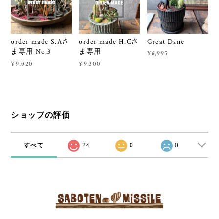
order made S.Aさ
order made H.Cさ
Great Dane
ま専用 No.3
ま専用
¥6,995
¥9,020
¥9,300
ショップの評価
すべて
24
0
0