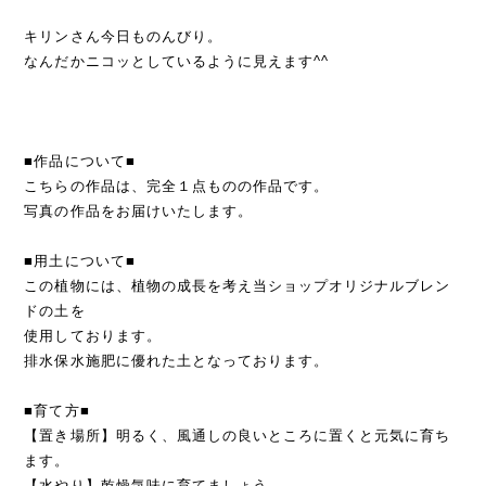
キリンさん今日ものんびり。
なんだかニコッとしているように見えます^^
■作品について■
こちらの作品は、完全１点ものの作品です。
写真の作品をお届けいたします。
■用土について■
この植物には、植物の成長を考え当ショップオリジナルブレン
ドの土を
使用しております。
排水保水施肥に優れた土となっております。
■育て方■
【置き場所】明るく、風通しの良いところに置くと元気に育ち
ます。
【水やり】乾燥気味に育てましょう。