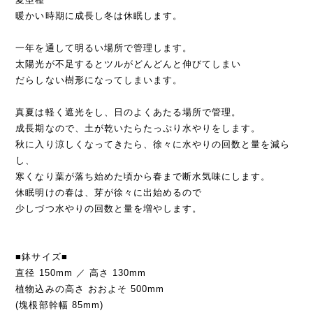
暖かい時期に成長し冬は休眠します。
一年を通して明るい場所で管理します。
太陽光が不足するとツルがどんどんと伸びてしまい
だらしない樹形になってしまいます。
真夏は軽く遮光をし、日のよくあたる場所で管理。
成長期なので、土が乾いたらたっぷり水やりをします。
秋に入り涼しくなってきたら、徐々に水やりの回数と量を減ら
し、
寒くなり葉が落ち始めた頃から春まで断水気味にします。
休眠明けの春は、芽が徐々に出始めるので
少しづつ水やりの回数と量を増やします。
■鉢サイズ■
直径 150mm ／ 高さ 130mm
植物込みの高さ おおよそ 500mm
(塊根部幹幅 85mm)