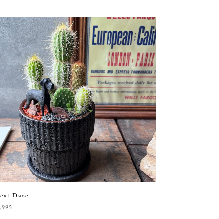
eat Dane
,995