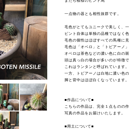
まだら模様のピント馬
一点物の器とも相性抜群です。
毛色がとてもユニークで美しく、
ピント自体は単独の品種ではなく
毛色の個性はほぼすべての馬種に
毛色は「オベロ」と「トビアーノ
オベロは茶色などの濃い色に白の
頭は真っ白の場合が多いのが特徴
これはランタンと呼ばれています
一方、トビアーノは白地に濃い色
脚と背中はほぼ白くなっています
■作品について■
こちらの作品は、完全１点ものの
写真の作品をお届けいたします。
■用土について■