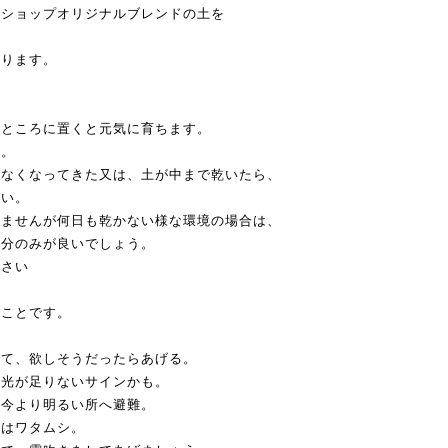
当ショップオリジナルブレンドの土を
おります。
いところに置くと元気に育ちます。
う。
がなくなってきた又は、土が中まで乾いたら、
さい。
りませんが何日も乾かない様な環境の場合は、
部分のみが良いでしょう。
下さい
ることです。
見て、欲しそうだったらあげる。
、光が足りないサインかも。
、今より明るい所へ避難。
れはワタムシ。