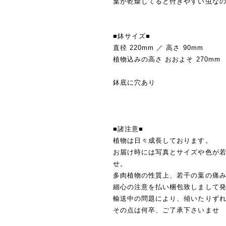
葉が乾燥してると付きやすい虫な
■鉢サイズ■
直径 220mm ／ 高さ 90mm
植物込みの高さ おおよそ 270mm
鉢底に穴あり
■諸注意■
植物は日々成長しております。
お届け時には写真とサイズや色が
せ。
多肉植物の性質上、若干の葉の痛
細心の注意を払い梱包致しまして
輸送中の問題により、傾いたりず
その点は何卒、ご了承下さいませ