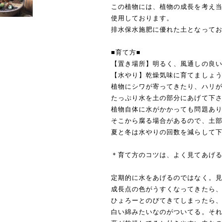
この植物には、植物の成長を考え
使用しております。
排水保水施肥に優れた土となって
■育て方■
【置き場所】明るく、風通しの良
【水やり】乾燥気味に育てましょ
植物にシワが寄ってきたり、ハリ
たっぷり水を土の部分にあげて下
植物自体に水がかかっても問題あ
そこから腐る場合があるので、土
夏と冬は水やりの回数を減らして
＊育て方のコツは、よく見てあげ
定期的に水をあげるのではなく。
成長点の色がうすくなってきたら
ひょろーとのびてきてしまったら
白い綿みたいなのがついてる。そ