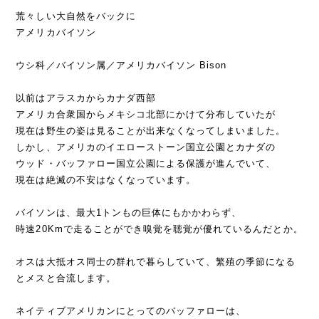
荒々しい大自然をバックに
アメリカバイソン
ウシ科／バイソン属／アメリカバイソン Bison
以前はアラスカからカナダ西部
アメリカ合衆国からメキシコ北部にかけて分布していたが
現在は野生の姿は見ることが出来なくなってしまいました。
しかし、アメリカのイエローストーン国立公園とカナダの
ウッド・バッファロー国立公園による保護が進んでいて、
現在は絶滅の不安はなくなっています。
バイソンは、最大1トンもの巨体にもかかわらず、
時速20Kmで走ることができ嗅覚を聴覚が優れているんだとか。
オスは大抵オス同士の群れで暮らしていて、繁殖の季節になる
とメスと合流します。
ネイティブアメリカンにとってのバッファローは、