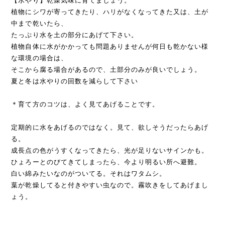
【水やり】乾燥気味に育てましょう。
植物にシワが寄ってきたり、ハリがなくなってきた又は、土が
中まで乾いたら、
たっぷり水を土の部分にあげて下さい。
植物自体に水がかかっても問題ありませんが何日も乾かない様
な環境の場合は、
そこから腐る場合があるので、土部分のみが良いでしょう。
夏と冬は水やりの回数を減らして下さい
＊育て方のコツは、よく見てあげることです。
定期的に水をあげるのではなく。見て、欲しそうだったらあげ
る。
成長点の色がうすくなってきたら、光が足りないサインかも。
ひょろーとのびてきてしまったら、今より明るい所へ避難。
白い綿みたいなのがついてる。それはワタムシ。
葉が乾燥してると付きやすい虫なので。霧吹きをしてあげまし
ょう。