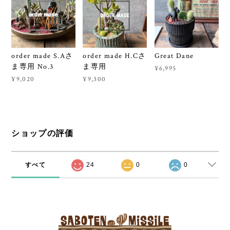
order made S.Aさ
order made H.Cさ
Great Dane
ま専用 No.3
ま専用
¥6,995
¥9,020
¥9,300
ショップの評価
すべて
24
0
0