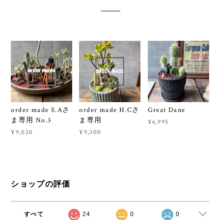
order made S.Aさ
order made H.Cさ
Great Dane
ま専用 No.3
ま専用
¥6,995
¥9,020
¥9,300
ショップの評価
すべて
24
0
0