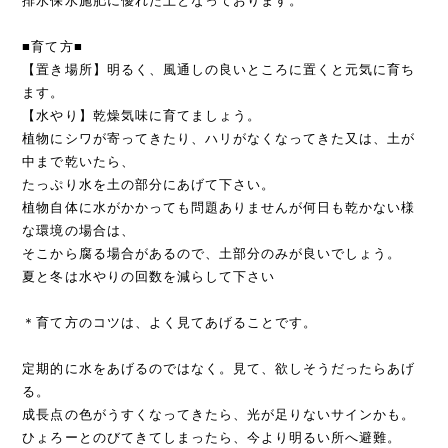
排水保水施肥に優れた土となっております。
■育て方■
【置き場所】明るく、風通しの良いところに置くと元気に育ち
ます。
【水やり】乾燥気味に育てましょう。
植物にシワが寄ってきたり、ハリがなくなってきた又は、土が
中まで乾いたら、
たっぷり水を土の部分にあげて下さい。
植物自体に水がかかっても問題ありませんが何日も乾かない様
な環境の場合は、
そこから腐る場合があるので、土部分のみが良いでしょう。
夏と冬は水やりの回数を減らして下さい
＊育て方のコツは、よく見てあげることです。
定期的に水をあげるのではなく。見て、欲しそうだったらあげ
る。
成長点の色がうすくなってきたら、光が足りないサインかも。
ひょろーとのびてきてしまったら、今より明るい所へ避難。