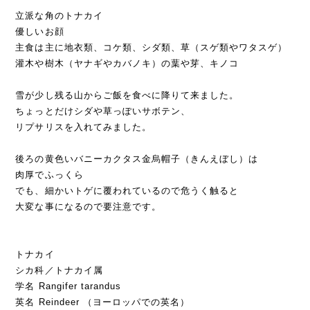
立派な角のトナカイ
優しいお顔
主食は主に地衣類、コケ類、シダ類、草（スゲ類やワタスゲ）
灌木や樹木（ヤナギやカバノキ）の葉や芽、キノコ
雪が少し残る山からご飯を食べに降りて来ました。
ちょっとだけシダや草っぽいサボテン、
リプサリスを入れてみました。
後ろの黄色いバニーカクタス金烏帽子（きんえぼし）は
肉厚でふっくら
でも、細かいトゲに覆われているので危うく触ると
大変な事になるので要注意です。
トナカイ
シカ科／トナカイ属
学名 Rangifer tarandus
英名 Reindeer （ヨーロッパでの英名）