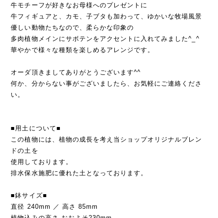
牛モチーフが好きなお母様へのプレゼントに
牛フィギュアと、カモ、子ブタも加わって、ゆかいな牧場風景
優しい動物たちなので、柔らかな印象の
多肉植物メインにサボテンをアクセントに入れてみました^_^
華やかで様々な種類を楽しめるアレンジです。
オーダ頂きましてありがとうございます^^
何か、分からない事がございましたら、お気軽にご連絡くださ
い。
■用土について■
この植物には、植物の成長を考え当ショップオリジナルブレン
ドの土を
使用しております。
排水保水施肥に優れた土となっております。
■鉢サイズ■
直径 240mm ／ 高さ 85mm
植物込みの高さ おおよそ230mm