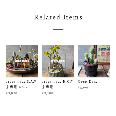
Related Items
order made S.Aさ
order made H.Cさ
Great Dane
ま専用 No.3
ま専用
¥6,995
¥9,020
¥9,300