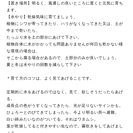
【置き場所】明るく、風通しの良いところに置くと元気に育ち
ます。
【水やり】乾燥気味に育てましょう。
植物にシワが寄ってきたり、ハリがなくなってきた又は、土が
中まで乾いたら、
たっぷり水を土の部分にあげて下さい。
植物自体に水がかかっても問題ありませんが何日も乾かない様
な環境の場合は、
そこから腐る場合があるので、土部分のみが良いでしょう。
夏と冬は水やりの回数を減らして下さい
＊育て方のコツは、よく見てあげることです。
定期的に水をあげるのではなく。見て、欲しそうだったらあげ
る。
成長点の色がうすくなってきたら、光が足りないサインかも。
ひょろーとのびてきてしまったら、今より明るい所へ避難。
白い綿みたいなのがついてる。それはワタムシ。
葉が乾燥してると付きやすい虫なので。霧吹きをしてあげまし
ょう。