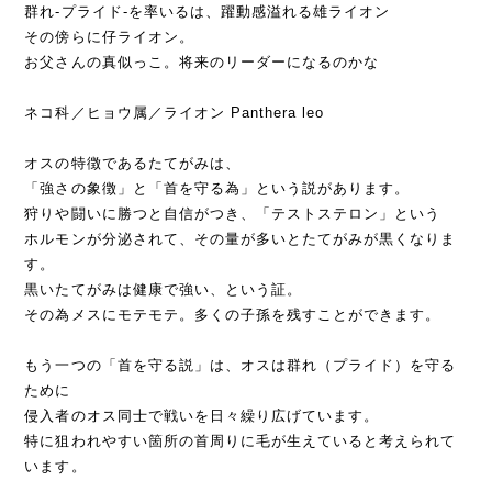
群れ-プライド-を率いるは、躍動感溢れる雄ライオン
その傍らに仔ライオン。
お父さんの真似っこ。将来のリーダーになるのかな
ネコ科／ヒョウ属／ライオン Panthera leo
オスの特徴であるたてがみは、
「強さの象徴」と「首を守る為」という説があります。
狩りや闘いに勝つと自信がつき、「テストステロン」という
ホルモンが分泌されて、その量が多いとたてがみが黒くなりま
す。
黒いたてがみは健康で強い、という証。
その為メスにモテモテ。多くの子孫を残すことができます。
もう一つの「首を守る説」は、オスは群れ（プライド）を守る
ために
侵入者のオス同士で戦いを日々繰り広げています。
特に狙われやすい箇所の首周りに毛が生えていると考えられて
います。