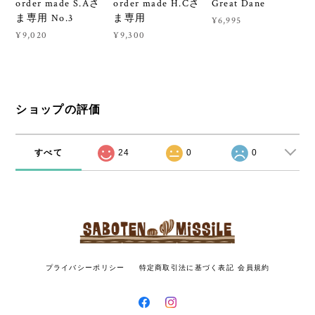
order made S.Aさ
order made H.Cさ
Great Dane
ま専用 No.3
ま専用
¥6,995
¥9,020
¥9,300
ショップの評価
すべて
24
0
0
プライバシーポリシー
特定商取引法に基づく表記
会員規約