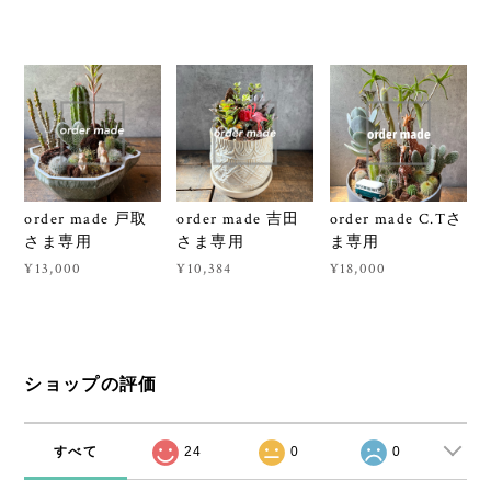
order made 戸取
order made 吉田
order made C.Tさ
さま専用
さま専用
ま専用
¥13,000
¥10,384
¥18,000
ショップの評価
すべて
24
0
0