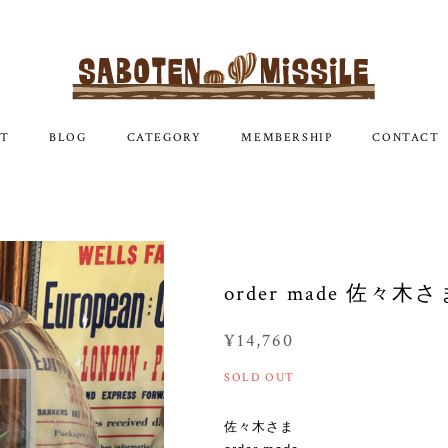
T
BLOG
CATEGORY
MEMBERSHIP
CONTACT
order made 佐々木
¥14,760
SOLD OUT
佐々木さま