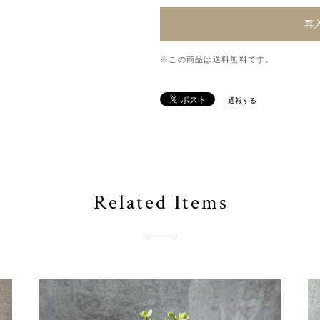
再
※この商品は
送料無料
です。
通報する
Related Items