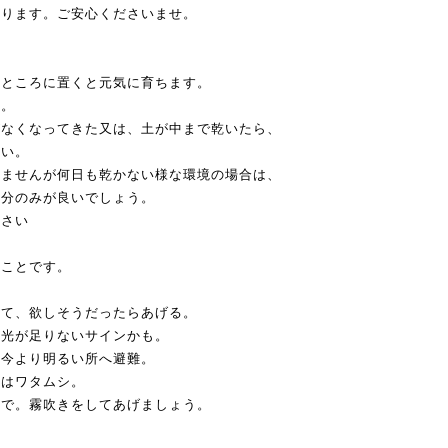
おります。ご安心くださいませ。
いところに置くと元気に育ちます。
う。
がなくなってきた又は、土が中まで乾いたら、
さい。
りませんが何日も乾かない様な環境の場合は、
部分のみが良いでしょう。
下さい
ることです。
見て、欲しそうだったらあげる。
、光が足りないサインかも。
、今より明るい所へ避難。
れはワタムシ。
ので。霧吹きをしてあげましょう。