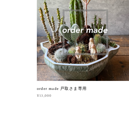
order made 戸取さま専用
¥13,000