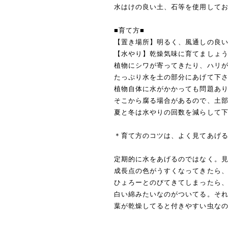
水はけの良い土、石等を使用して
■育て方■
【置き場所】明るく、風通しの良
【水やり】乾燥気味に育てましょ
植物にシワが寄ってきたり、ハリ
たっぷり水を土の部分にあげて下
植物自体に水がかかっても問題あ
そこから腐る場合があるので、土
夏と冬は水やりの回数を減らして
＊育て方のコツは、よく見てあげ
定期的に水をあげるのではなく。
成長点の色がうすくなってきたら
ひょろーとのびてきてしまったら
白い綿みたいなのがついてる。そ
葉が乾燥してると付きやすい虫な