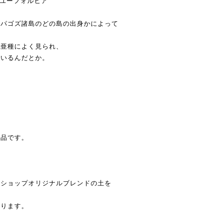
ン、ユーフォルビア
ラパゴズ諸島のどの島の出身かによって
。
る亜種によく見られ、
ているんだとか。
作品です。
当ショップオリジナルブレンドの土を
おります。