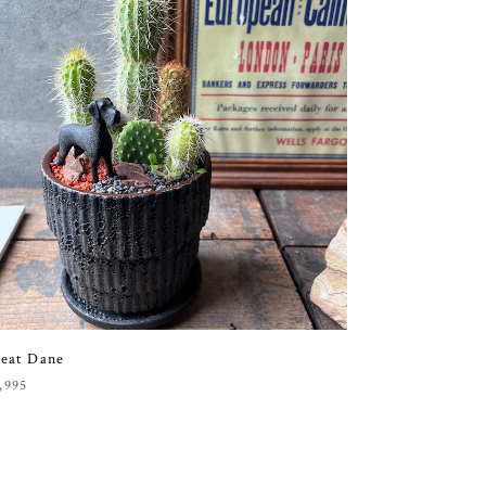
eat Dane
,995