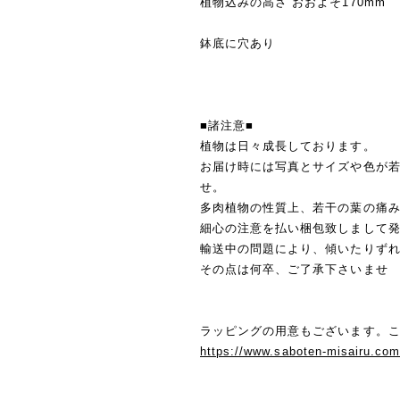
植物込みの高さ おおよそ170mm
鉢底に穴あり
■諸注意■
植物は日々成長しております。
お届け時には写真とサイズや色が
せ。
多肉植物の性質上、若干の葉の痛
細心の注意を払い梱包致しまして
輸送中の問題により、傾いたりず
その点は何卒、ご了承下さいませ
ラッピングの用意もございます。こ
https://www.saboten-misairu.co