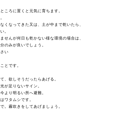
いところに置くと元気に育ちます。
う。
がなくなってきた又は、土が中まで乾いたら、
さい。
りませんが何日も乾かない様な環境の場合は、
部分のみが良いでしょう。
下さい
ることです。
見て、欲しそうだったらあげる。
、光が足りないサイン。
、今より明るい所へ避難。
れはワタムシです。
ので。霧吹きをしてあげましょう。