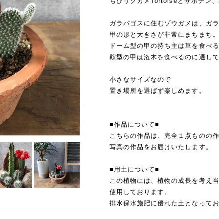
ちびリクガメTortoiseとサボテ
ガラパゴスに住むゾウガメは、ガ
甲の形と大きさが非常にまちまち
ドーム型の甲の持ち主は草を食べ
鞍型の甲は潅木を食べるのに適し
小さなサイズなので
置き場所を選ばず楽しめます。
■作品について■
こちらの作品は、完全１点ものの
写真の作品をお届けいたします。
■用土について■
この植物には、植物の成長を考え
使用しております。
排水保水施肥に優れた土となって