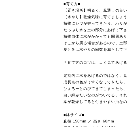
■育て方■
【置き場所】明るく、風通しの良
【水やり】乾燥気味に育てましょ
植物にシワが寄ってきたり、ハリ
たっぷり水を土の部分にあげて下
植物自体に水がかかっても問題あ
そこから腐る場合があるので、土
夏と冬は水やりの回数を減らして
＊育て方のコツは、よく見てあげ
定期的に水をあげるのではなく。
成長点の色がうすくなってきたら
ひょろーとのびてきてしまったら
白い綿みたいなのがついてる。そ
葉が乾燥してると付きやすい虫な
■鉢サイズ■
直径 150mm ／ 高さ 60mm