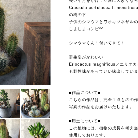
長い年月をかけて立派に大きくな
Crassula portulacea f. mo
の樹の下
子供のシマウマとワオキツネザル
しましまコンビ^^
シマウマくん！付いてきて！
群生姿がかわいい
Eriocactus magnificus／
も野性味があっていい味出してい
■作品について■
こちらの作品は、完全１点ものの
写真の作品をお届けいたします。
■用土について■
この植物には、植物の成長を考え
使用しております。