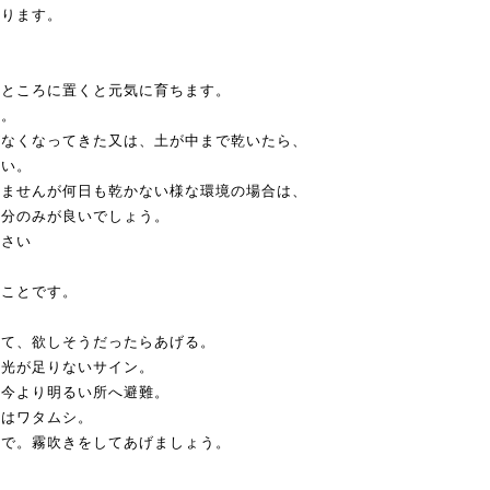
おります。
いところに置くと元気に育ちます。
う。
がなくなってきた又は、土が中まで乾いたら、
さい。
りませんが何日も乾かない様な環境の場合は、
部分のみが良いでしょう。
下さい
ることです。
見て、欲しそうだったらあげる。
、光が足りないサイン。
、今より明るい所へ避難。
れはワタムシ。
ので。霧吹きをしてあげましょう。