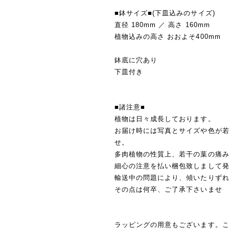
■鉢サイズ■(下皿込みのサイズ)
直径 180mm ／ 高さ 160mm
植物込みの高さ おおよそ400mm
鉢底に穴あり
下皿付き
■諸注意■
植物は日々成長しております。
お届け時には写真とサイズや色が
せ。
多肉植物の性質上、若干の葉の痛
細心の注意を払い梱包致しまして
輸送中の問題により、傾いたりず
その点は何卒、ご了承下さいませ
ラッピングの用意もございます。こ