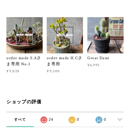
order made S.Aさ
order made H.Cさ
Great Dane
ま専用 No.3
ま専用
¥6,995
¥9,020
¥9,300
ショップの評価
すべて
24
0
0