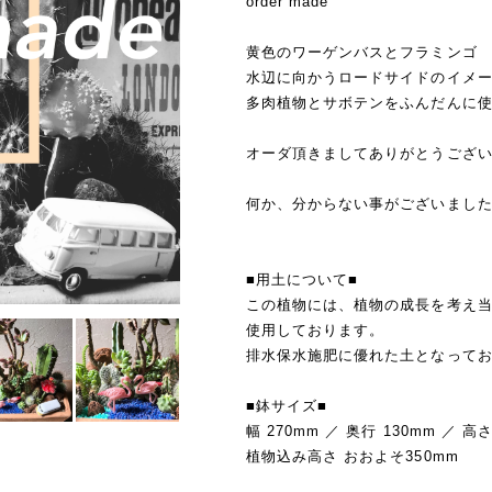
order made
黄色のワーゲンバスとフラミンゴ
水辺に向かうロードサイドのイメ
多肉植物とサボテンをふんだんに
オーダ頂きましてありがとうございま
何か、分からない事がございまし
■用土について■
この植物には、植物の成長を考え
使用しております。
排水保水施肥に優れた土となって
■鉢サイズ■
幅 270mm ／ 奥行 130mm ／ 高さ
植物込み高さ おおよそ350mm