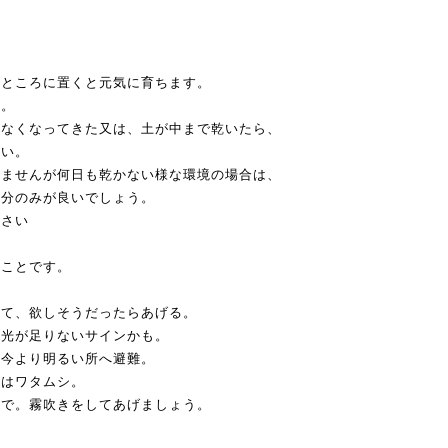
いところに置くと元気に育ちます。
う。
がなくなってきた又は、土が中まで乾いたら、
さい。
りませんが何日も乾かない様な環境の場合は、
部分のみが良いでしょう。
下さい
ることです。
見て、欲しそうだったらあげる。
、光が足りないサインかも。
、今より明るい所へ避難。
れはワタムシ。
ので。霧吹きをしてあげましょう。