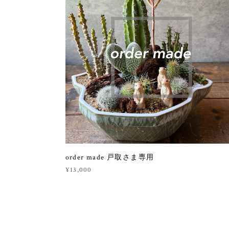
order made 戸取さま専用
¥13,000