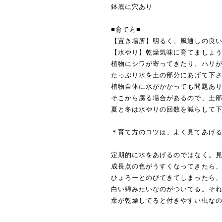
鉢底に穴あり
■育て方■
【置き場所】明るく、風通しの良
【水やり】乾燥気味に育てましょ
植物にシワが寄ってきたり、ハリ
たっぷり水を土の部分にあげて下
植物自体に水がかかっても問題あ
そこから腐る場合があるので、土
夏と冬は水やりの回数を減らして
＊育て方のコツは、よく見てあげ
定期的に水をあげるのではなく。
成長点の色がうすくなってきたら
ひょろーとのびてきてしまったら
白い綿みたいなのがついてる。そ
葉が乾燥してると付きやすい虫な