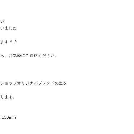
ージ
使いました
す ^_^
たら、お気軽にご連絡ください。
当ショップオリジナルブレンドの土を
おります。
 130mm