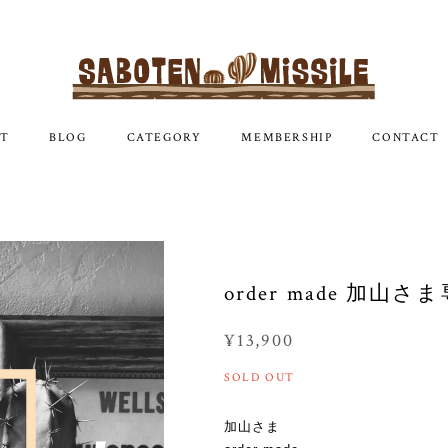
T
BLOG
CATEGORY
MEMBERSHIP
CONTACT
order made 加山さ
¥13,900
SOLD OUT
加山さま