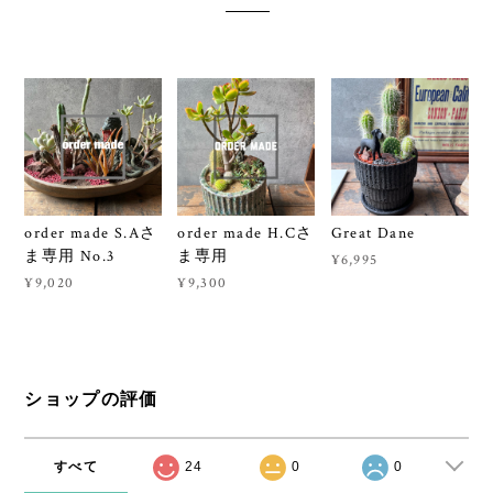
order made S.Aさ
order made H.Cさ
Great Dane
ま専用 No.3
ま専用
¥6,995
¥9,020
¥9,300
ショップの評価
すべて
24
0
0