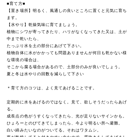
■育て方■
【置き場所】明るく、風通しの良いところに置くと元気に育ち
ます。
【水やり】乾燥気味に育てましょう。
植物にシワが寄ってきたり、ハリがなくなってきた又は、土が
中まで乾いたら、
たっぷり水を土の部分にあげて下さい。
植物自体に水がかかっても問題ありませんが何日も乾かない様
な環境の場合は、
そこから腐る場合があるので、土部分のみが良いでしょう。
夏と冬は水やりの回数を減らして下さい
＊育て方のコツは、よく見てあげることです。
定期的に水をあげるのではなく。見て、欲しそうだったらあげ
る。
成長点の色がうすくなってきたら、光が足りないサインかも。
ひょろーとのびてきてしまったら、今より明るい所へ避難。
白い綿みたいなのがついてる。それはワタムシ。