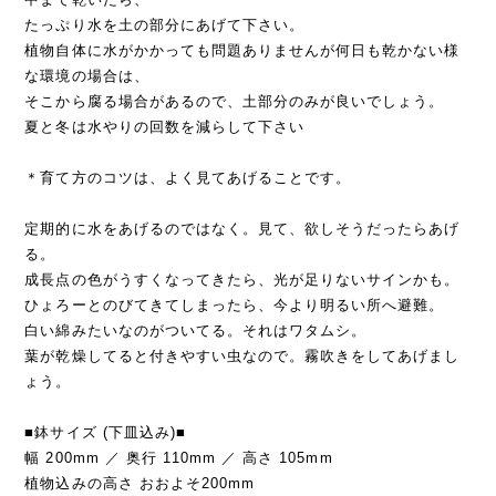
たっぷり水を土の部分にあげて下さい。
植物自体に水がかかっても問題ありませんが何日も乾かない様
な環境の場合は、
そこから腐る場合があるので、土部分のみが良いでしょう。
夏と冬は水やりの回数を減らして下さい
＊育て方のコツは、よく見てあげることです。
定期的に水をあげるのではなく。見て、欲しそうだったらあげ
る。
成長点の色がうすくなってきたら、光が足りないサインかも。
ひょろーとのびてきてしまったら、今より明るい所へ避難。
白い綿みたいなのがついてる。それはワタムシ。
葉が乾燥してると付きやすい虫なので。霧吹きをしてあげまし
ょう。
■鉢サイズ (下皿込み)■
幅 200mm ／ 奥行 110mm ／ 高さ 105mm
植物込みの高さ おおよそ200mm