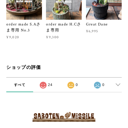
order made S.Aさ
order made H.Cさ
Great Dane
ま専用 No.3
ま専用
¥6,995
¥9,020
¥9,300
ショップの評価
すべて
24
0
0