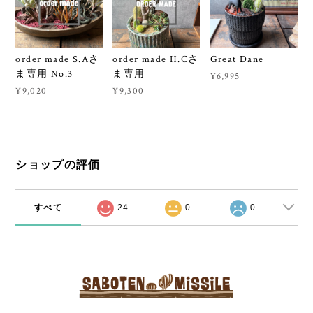
order made S.Aさ
order made H.Cさ
Great Dane
ま専用 No.3
ま専用
¥6,995
¥9,020
¥9,300
ショップの評価
すべて
24
0
0