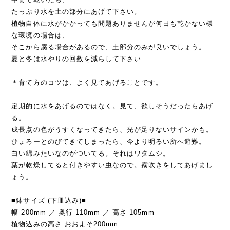
たっぷり水を土の部分にあげて下さい。
植物自体に水がかかっても問題ありませんが何日も乾かない様
な環境の場合は、
そこから腐る場合があるので、土部分のみが良いでしょう。
夏と冬は水やりの回数を減らして下さい
＊育て方のコツは、よく見てあげることです。
定期的に水をあげるのではなく。見て、欲しそうだったらあげ
る。
成長点の色がうすくなってきたら、光が足りないサインかも。
ひょろーとのびてきてしまったら、今より明るい所へ避難。
白い綿みたいなのがついてる。それはワタムシ。
葉が乾燥してると付きやすい虫なので。霧吹きをしてあげまし
ょう。
■鉢サイズ (下皿込み)■
幅 200mm ／ 奥行 110mm ／ 高さ 105mm
植物込みの高さ おおよそ200mm