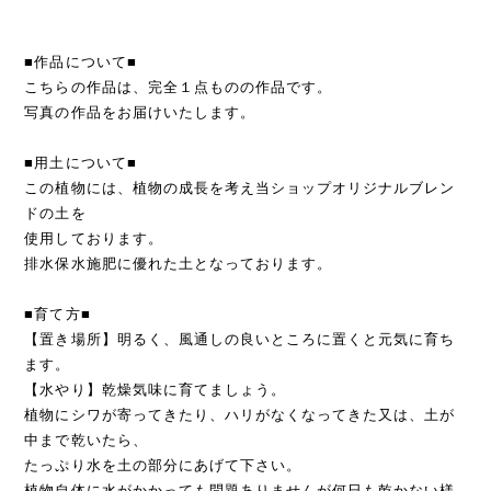
■作品について■
こちらの作品は、完全１点ものの作品です。
写真の作品をお届けいたします。
■用土について■
この植物には、植物の成長を考え当ショップオリジナルブレン
ドの土を
使用しております。
排水保水施肥に優れた土となっております。
■育て方■
【置き場所】明るく、風通しの良いところに置くと元気に育ち
ます。
【水やり】乾燥気味に育てましょう。
植物にシワが寄ってきたり、ハリがなくなってきた又は、土が
中まで乾いたら、
たっぷり水を土の部分にあげて下さい。
植物自体に水がかかっても問題ありませんが何日も乾かない様