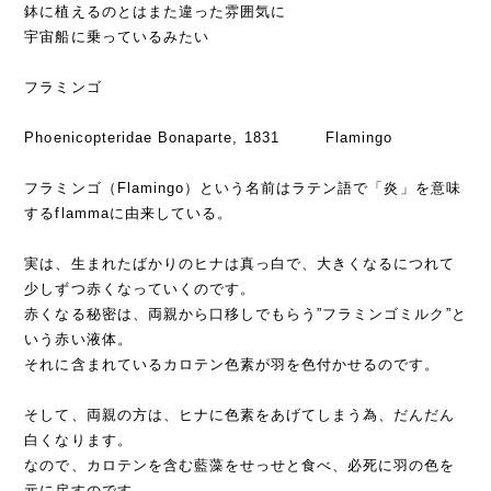
鉢に植えるのとはまた違った雰囲気に
宇宙船に乗っているみたい
フラミンゴ
Phoenicopteridae Bonaparte, 1831 Flamingo
フラミンゴ（Flamingo）という名前はラテン語で「炎」を意味
するflammaに由来している。
実は、生まれたばかりのヒナは真っ白で、大きくなるにつれて
少しずつ赤くなっていくのです。
赤くなる秘密は、両親から口移しでもらう”フラミンゴミルク”と
いう赤い液体。
それに含まれているカロテン色素が羽を色付かせるのです。
そして、両親の方は、ヒナに色素をあげてしまう為、だんだん
白くなります。
なので、カロテンを含む藍藻をせっせと食べ、必死に羽の色を
元に戻すのです。