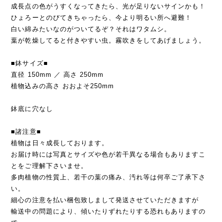
成長点の色がうすくなってきたら、光が足りないサインかも！
ひょろーとのびてきちゃったら、今より明るい所へ避難！
白い綿みたいなのがついてるぞ？それはワタムシ。
葉が乾燥してると付きやすい虫。霧吹きをしてあげましょう。
■鉢サイズ■
直径 150mm ／ 高さ 250mm
植物込みの高さ おおよそ250mm
鉢底に穴なし
■諸注意■
植物は日々成長しております。
お届け時には写真とサイズや色が若干異なる場合もありますこ
とをご理解下さいませ。
多肉植物の性質上、若干の葉の痛み、汚れ等は何卒ご了承下さ
い。
細心の注意を払い梱包致しまして発送させていただきますが
輸送中の問題により、傾いたりずれたりする恐れもありますの