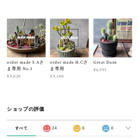
order made S.Aさ
order made H.Cさ
Great Dane
ま専用 No.3
ま専用
¥6,995
¥9,020
¥9,300
ショップの評価
すべて
24
0
0