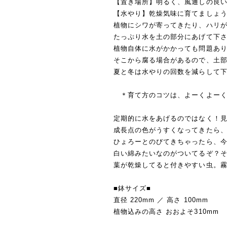
【置き場所】明るく、風通しの良
【水やり】乾燥気味に育てましょ
植物にシワが寄ってきたり、ハリ
たっぷり水を土の部分にあげて下
植物自体に水がかかっても問題あ
そこから腐る場合があるので、土
夏と冬は水やりの回数を減らして
＊育て方のコツは、よーくよーく
定期的に水をあげるのではなく！
成長点の色がうすくなってきたら
ひょろーとのびてきちゃったら、
白い綿みたいなのがついてるぞ？
葉が乾燥してると付きやすい虫。
■鉢サイズ■
直径 220mm ／ 高さ 100mm
植物込みの高さ おおよそ310mm