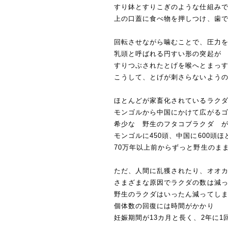
すり鉢とすりこぎのような仕組み
上の口蓋に食べ物を押しつけ、歯
回転させながら噛むことで、圧力
乳頭と呼ばれる円すい形の突起が
すりつぶされたとげを喉へとまっ
こうして、とげが刺さらないよう
ほとんどが家畜化されているラク
モンゴルから中国にかけて広がる
希少な 野生のフタコブラクダ 
モンゴルに450頭、中国に600頭ほ
70万年以上前からずっと野生のま
ただ、人間に乱獲されたり、オオ
さまざまな原因でラクダの数は減
野生のラクダはいったん減ってし
個体数の回復には時間がかかり
妊娠期間が13カ月と長く、2年に