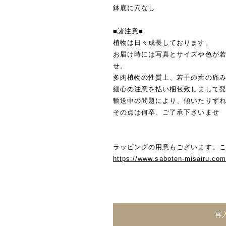
鉢底に穴なし
■諸注意■
植物は日々成長しております。
お届け時には写真とサイズや色が
せ。
多肉植物の性質上、若干の葉の痛
細心の注意を払い梱包致しまして
輸送中の問題により、傾いたりず
その点は何卒、ご了承下さいませ
ラッピングの用意もございます。こ
https://www.saboten-misairu.co
再