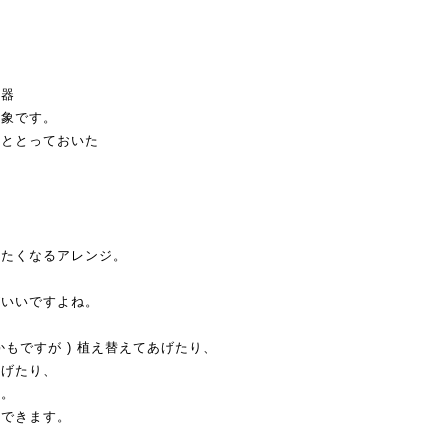
の器
印象です。
っととっておいた
べたくなるアレンジ。
がいいですよね。
もですが ) 植え替えてあげたり、
あげたり、
い。
長できます。