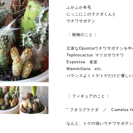
ふかふか冬毛
にっこにこのラクダくんと
ウチワサボテン
〈 植物のこと 〉
立派なOpuntiaウチワサボテンを
Tephrocactus マツカサウチワ
Espostoa 老楽
Mammillaria etc.
バランスよくトゲトゲだけど優し
〈 フィギュアのこと 〉
" フタコブラクダ ／ Camelus fer
なんと、トゲの強いウチワサボテ