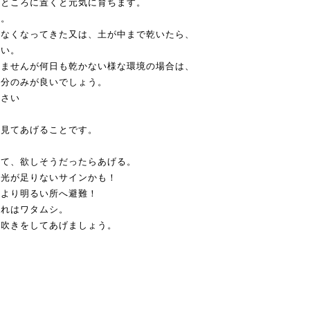
いところに置くと元気に育ちます。
う。
がなくなってきた又は、土が中まで乾いたら、
さい。
りませんが何日も乾かない様な環境の場合は、
部分のみが良いでしょう。
下さい
見てあげることです。
見て、欲しそうだったらあげる。
、光が足りないサインかも！
今より明るい所へ避難！
それはワタムシ。
霧吹きをしてあげましょう。