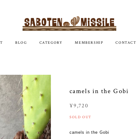
T
BLOG
CATEGORY
MEMBERSHIP
CONTACT
camels in the Gobi
¥9,720
SOLD OUT
camels in the Gobi