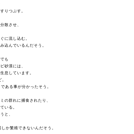
で
ですりつぶす。
を分散させ、
すぐに流し込む。
のみ込んでいるんだそう。
ダでも
ゴビ砂漠には、
が生息しています。
ど。
まである事が分かったそう。
カミの群れに捕食されたり、
っている。
まうと、
1回しか繁殖できないんだそう。