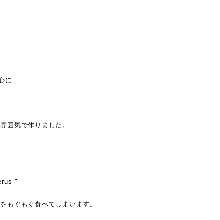
中心に
い雰囲気で作りました。
us "
ンをもぐもぐ食べてしまいます。