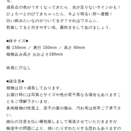
る。
成長点の色がうすくなってきたら、光が足りないサインかも！
ひょろーとのびてきちゃったら、今より明るい所へ避難！
白い綿みたいなのがついてるぞ？それはワタムシ。
乾燥してると付きやすい虫。霧吹きをしてあげましょう。
■鉢サイズ■
幅 150mm ／ 奥行 150mm ／ 高さ 60mm
植物込み高さ おおよそ180mm
鉢底に穴なし
■諸注意■
植物は日々成長しております。
お届け時には写真とサイズや色が若干異なる場合もありますこ
とをご理解下さいませ。
多肉植物の性質上、若干の葉の痛み、汚れ等は何卒ご了承下さ
い。
細心の注意を払い梱包致しまして発送させていただきますが
輸送中の問題により、傾いたりずれたりする恐れもありますの