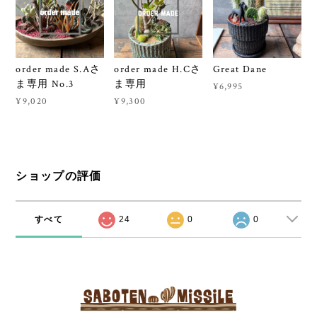
order made S.Aさ
order made H.Cさ
Great Dane
ま専用 No.3
ま専用
¥6,995
¥9,020
¥9,300
ショップの評価
すべて
24
0
0