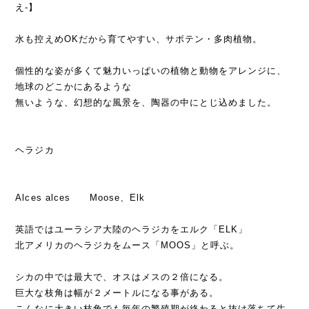
え-】
水も控えめOKだから育てやすい、サボテン・多肉植物。
個性的な姿が多くて魅力いっぱいの植物と動物をアレンジに、
地球のどこかにあるような
無いような、幻想的な風景を、陶器の中にとじ込めました。
ヘラジカ
Alces alces Moose、Elk
英語ではユーラシア大陸のヘラジカをエルク「ELK」
北アメリカのヘラジカをムース「MOOS」と呼ぶ。
シカの中では最大で、オスはメスの２倍になる。
巨大な枝角は幅が２メートルになる事がある。
こんなに大きい枝角でも毎年の繁殖期が終わると抜け落ちて生