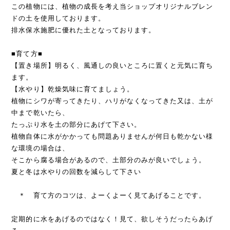
この植物には、植物の成長を考え当ショップオリジナルブレン
ドの土を使用しております。
排水保水施肥に優れた土となっております。
■育て方■
【置き場所】明るく、風通しの良いところに置くと元気に育ち
ます。
【水やり】乾燥気味に育てましょう。
植物にシワが寄ってきたり、ハリがなくなってきた又は、土が
中まで乾いたら、
たっぷり水を土の部分にあげて下さい。
植物自体に水がかかっても問題ありませんが何日も乾かない様
な環境の場合は、
そこから腐る場合があるので、土部分のみが良いでしょう。
夏と冬は水やりの回数を減らして下さい
＊ 育て方のコツは、よーくよーく見てあげることです。
定期的に水をあげるのではなく！見て、欲しそうだったらあげ