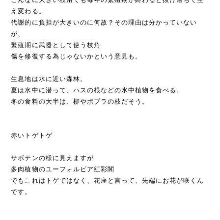
え変わる。
代謝的に負担が大きいのに何故？その理由は分かっていない
が、
繁殖期に武器として使う枝角
傷を修復する為じゃないかという意見も。
生息地は水に近い森林。
夏は水中に潜って、ハスの根などの水中植物を食べる。
冬の食料の大半は、柳やポプラの枝だそう。
赤いトゲトゲ
サボテンの様に見えますが
多肉植物のユーフォルビア紅彩閣
でもこれはトゲではなく、花座と言って、先端にお花が咲くん
です。