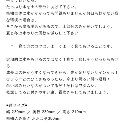
中まで乾いたら、
たっぷり水を土の部分にあげて下さい。
植物自体に水がかかっても問題ありませんが何日も乾かない様
な環境の場合は、
そこから腐る場合があるので、土部分のみが良いでしょう。
夏と冬は水やりの回数を減らして下さい
＊ 育て方のコツは、よーくよーく見てあげることです。
定期的に水をあげるのではなく！見て、欲しそうだったらあげ
る。
成長点の色がうすくなってきたら、光が足りないサインかも！
ひょろーとのびてきちゃったら、今より明るい所へ避難！
白い綿みたいなのがついてるぞ？それはワタムシ。
乾燥してると付きやすい虫。霧吹きをしてあげましょう。
■鉢サイズ■
幅 230mm ／ 奥行 230mm ／ 高さ 210mm
植物込み高さ おおよそ380mm