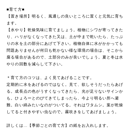
■育て方■
【置き場所】明るく、風通しの良いところに置くと元気に育ち
ます。
【水やり】乾燥気味に育てましょう。植物にシワが寄ってきた
り、ハリがなくなってきた又は、土が中まで乾いたら、たっぷ
りの水を土の部分にあげて下さい。植物自体に水がかかっても
問題ありませんが何日も乾かない様な環境の場合は、そこから
腐る場合があるので、土部分のみが良いでしょう。夏と冬は水
やりの回数を減らして下さい。
＊育て方のコツは、よく見てあげることです。
定期的に水をあげるのではなく。見て、欲しそうだったらあげ
る。成長点の色がうすくなってきたら、光が足りないサインか
も。ひょろーとのびてきてしまったら、今より明るい所へ避
難。白い綿みたいなのがついてる。それはワタムシ。葉が乾燥
してると付きやすい虫なので。霧吹きをしてあげましょう。
詳しくは…【季節ごとの育て方】の紙をお入れします。