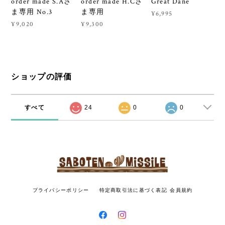
order made S.Aさ
order made H.Cさ
Great Dane
ま専用 No.3
ま専用
¥6,995
¥9,020
¥9,300
ショップの評価
すべて
24
0
0
プライバシーポリシー
特定商取引法に基づく表記
会員規約