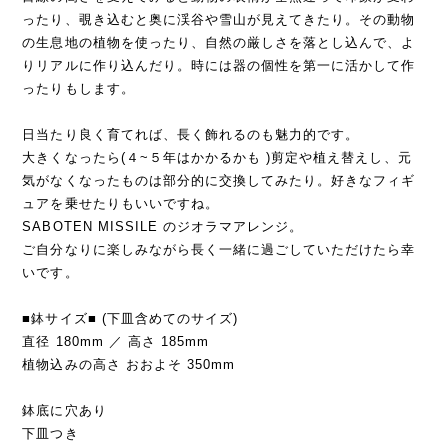
ったり、覗き込むと奥に渓谷や雪山が見えてきたり。その動物
の生息地の植物を使ったり、自然の厳しさを落とし込んで、よ
りリアルに作り込んだり。時には器の個性を第一に活かして作
ったりもします。
日当たり良く育てれば、長く飾れるのも魅力的です。
大きくなったら(４~５年はかかるかも )剪定や植え替えし、元
気がなくなったものは部分的に交換してみたり。好きなフィギ
ュアを乗せたりもいいですね。
SABOTEN MISSILE のジオラマアレンジ。
ご自分なりに楽しみながら長く一緒に過ごしていただけたら幸
いです。
■鉢サイズ■ (下皿含めてのサイズ)
直径 180mm ／ 高さ 185mm
植物込みの高さ おおよそ 350mm
鉢底に穴あり
下皿つき