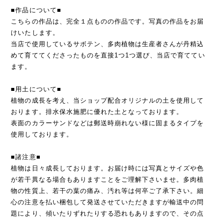
■作品について■
こちらの作品は、完全１点ものの作品です。写真の作品をお届
けいたします。
当店で使用しているサボテン、多肉植物は生産者さんが丹精込
めて育ててくださったものを直接1つ1つ選び、当店で育ててい
ます。
■用土について■
植物の成長を考え、当ショップ配合オリジナルの土を使用して
おります。排水保水施肥に優れた土となっております。
表面のカラーサンドなどは郵送時崩れない様に固まるタイプを
使用しております。
■諸注意■
植物は日々成長しております。お届け時には写真とサイズや色
が若干異なる場合もありますことをご理解下さいませ。多肉植
物の性質上、若干の葉の痛み、汚れ等は何卒ご了承下さい。細
心の注意を払い梱包して発送させていただきますが輸送中の問
題により、傾いたりずれたりする恐れもありますので、その点