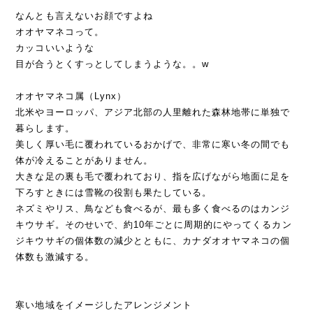
なんとも言えないお顔ですよね
オオヤマネコって。
カッコいいような
目が合うとくすっとしてしまうような。。w
オオヤマネコ属（Lynx）
北米やヨーロッパ、アジア北部の人里離れた森林地帯に単独で
暮らします。
美しく厚い毛に覆われているおかげで、非常に寒い冬の間でも
体が冷えることがありません。
大きな足の裏も毛で覆われており、指を広げながら地面に足を
下ろすときには雪靴の役割も果たしている。
ネズミやリス、鳥なども食べるが、最も多く食べるのはカンジ
キウサギ。そのせいで、約10年ごとに周期的にやってくるカン
ジキウサギの個体数の減少とともに、カナダオオヤマネコの個
体数も激減する。
寒い地域をイメージしたアレンジメント