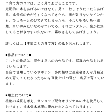
＊育て方のコツは、よく見てあげることです。
定期的に水をあげるのではなく。見て、欲しそうだったらあげ
る。成長点の色がうすくなってきたら、光が足りないサインか
も。ひょろーとのびてきてしまったら、今より明るい所へ避
難。白い綿みたいなのがついてる。それはワタムシ。葉が乾燥
してると付きやすい虫なので。霧吹きをしてあげましょう。
詳しくは…【季節ごとの育て方】の紙をお入れします。
■作品について■
こちらの作品は、完全１点ものの作品です。写真の作品をお届
けいたします。
当店で使用しているサボテン、多肉植物は生産者さんが丹精込
めて育ててくださったものを直接1つ1つ選び、当店で育ててい
ます。
■用土について■
植物の成長を考え、当ショップ配合オリジナルの土を使用して
おります。排水保水施肥に優れた土となっております。