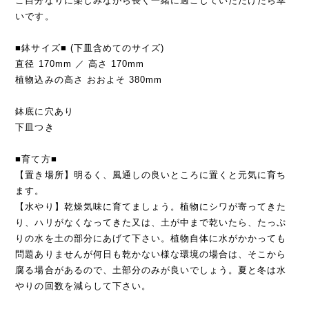
ご自分なりに楽しみながら長く一緒に過ごしていただけたら幸
いです。
■鉢サイズ■ (下皿含めてのサイズ)
直径 170mm ／ 高さ 170mm
植物込みの高さ おおよそ 380mm
鉢底に穴あり
下皿つき
■育て方■
【置き場所】明るく、風通しの良いところに置くと元気に育ち
ます。
【水やり】乾燥気味に育てましょう。植物にシワが寄ってきた
り、ハリがなくなってきた又は、土が中まで乾いたら、たっぷ
りの水を土の部分にあげて下さい。植物自体に水がかかっても
問題ありませんが何日も乾かない様な環境の場合は、そこから
腐る場合があるので、土部分のみが良いでしょう。夏と冬は水
やりの回数を減らして下さい。