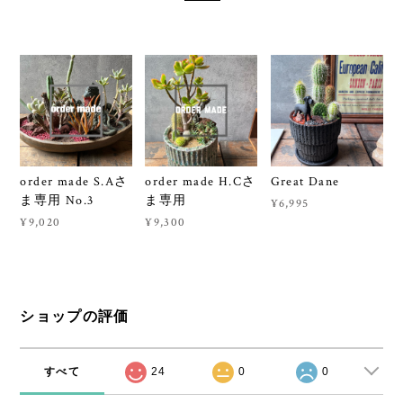
order made S.Aさ
order made H.Cさ
Great Dane
ま専用 No.3
ま専用
¥6,995
¥9,020
¥9,300
ショップの評価
すべて
24
0
0