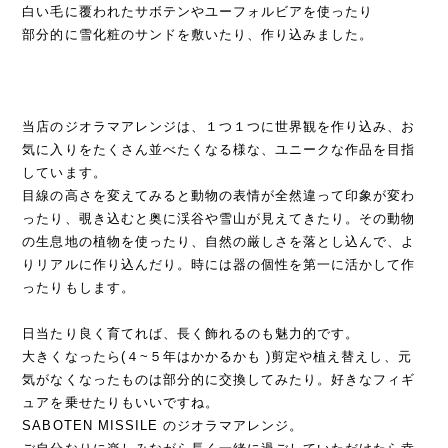
白い毛に覆われたサボテンやユーフォルビアを使ったり
部分的に雪化粧のサンドを敷いたり、作り込みました。
当店のジオラマアレンジは、１つ１つに世界観を作り込み、お
気に入りをたくさん並べたくなる様な、ユニークな作品を目指
しています。
目線の高さを変えてみると動物の表情が全然違って印象が変わ
ったり、覗き込むと奥に渓谷や雪山が見えてきたり。その動物
の生息地の植物を使ったり、自然の厳しさを落とし込んで、よ
りリアルに作り込んだり。時には器の個性を第一に活かして作
ったりもします。
日当たり良く育てれば、長く飾れるのも魅力的です。
大きくなったら(４~５年はかかるかも )剪定や植え替えし、元
気がなくなったものは部分的に交換してみたり。好きなフィギ
ュアを乗せたりもいいですね。
SABOTEN MISSILE のジオラマアレンジ。