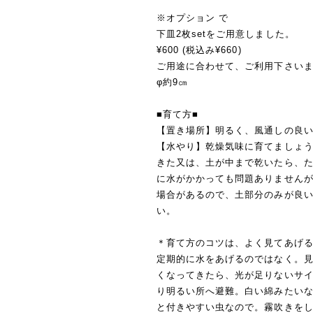
※オプション で
下皿2枚setをご用意しました。
¥600 (税込み¥660)
ご用途に合わせて、ご利用下さい
φ約9㎝
■育て方■
【置き場所】明るく、風通しの良
【水やり】乾燥気味に育てましょ
きた又は、土が中まで乾いたら、
に水がかかっても問題ありません
場合があるので、土部分のみが良
い。
＊育て方のコツは、よく見てあげ
定期的に水をあげるのではなく。
くなってきたら、光が足りないサ
り明るい所へ避難。白い綿みたい
と付きやすい虫なので。霧吹きを