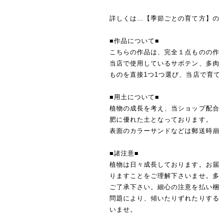
詳しくは…【季節ごとの育て方】
■作品について■
こちらの作品は、完全１点ものの
当店で使用しているサボテン、多
ものを直接1つ1つ選び、当店で育
■用土について■
植物の成長を考え、当ショップ配
肥に優れた土となっております。
表面のカラーサンドなどは郵送時
■諸注意■
植物は日々成長しております。お
りますことをご理解下さいませ。
ご了承下さい。細心の注意を払い
問題により、傾いたりずれたりす
いませ。