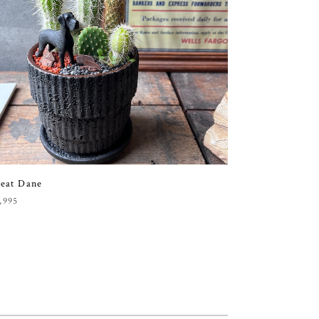
eat Dane
,995