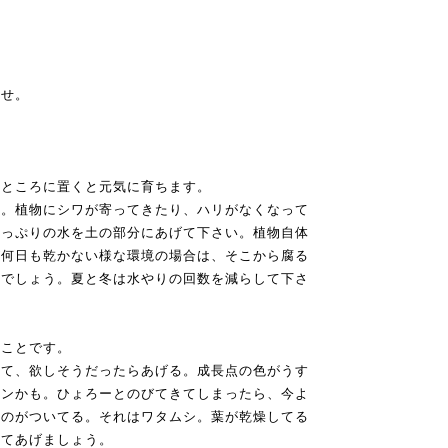
ませ。
いところに置くと元気に育ちます。
う。植物にシワが寄ってきたり、ハリがなくなって
たっぷりの水を土の部分にあげて下さい。植物自体
が何日も乾かない様な環境の場合は、そこから腐る
いでしょう。夏と冬は水やりの回数を減らして下さ
ることです。
見て、欲しそうだったらあげる。成長点の色がうす
インかも。ひょろーとのびてきてしまったら、今よ
なのがついてる。それはワタムシ。葉が乾燥してる
してあげましょう。