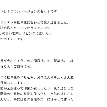
ョンとミニウシバージョンのセットです
めサボテンを世界観に合わせて植え込みました。
を詰め込んだミニジオラマアレンジ
りの良い玄関とリビングに置いたり
のがポイントです。
頻度が少なくて良いので開店祝いや、新築祝い、誕
もちろん！ご自宅にも。
１つに世界観を作り込み、お気に入りをたくさん並
を目指しています。
表情が全然違って印象が変わったり、覗き込むと奥
の動物の生息地の植物を使ったり、自然の厳しさを
込んだり。時には器の個性を第一に活かして作った