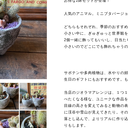
お得な2鉢セットが登場！
人気のアニマル。ミニブタバージ
どちらもそれぞれ、季節のおすす
小さい中に、ぎゅぎゅっと世界観
2個一緒に飾ってもいいし、日当た
小さいのでどこにでも飾れちゃう
サボテンや多肉植物は、水やりの
生日のギフトにもおすすめです。
当店のジオラマアレンジは、１つ
べたくなる様な、ユニークな作品
目線の高さを変えてみると動物の
に渓谷や雪山が見えてきたり。そ
落とし込んで、よりリアルに作り
りもします。