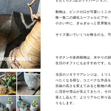
ずんぐり3つ足ポットバージョン。
動物は、ピンクの口が可愛いミニ
唯一無二の綴化ユーフォルビアや
小さい中に、ぎゅぎゅっと世界観
サイズ違いでいくつか飾るのも、
サボテンや多肉植物は、水やりの
生日のギフトにもおすすめです。
当店のジオラマアレンジは、１つ
べたくなる様な、ユニークな作品
目線の高さを変えてみると動物の
に渓谷や雪山が見えてきたり。そ
落とし込んで、よりリアルに作り
りもします。