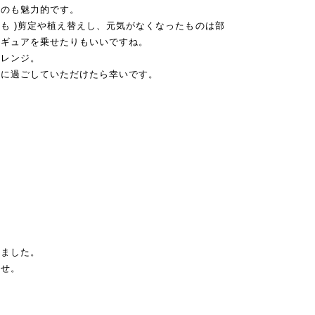
るのも魅力的です。
かも )剪定や植え替えし、元気がなくなったものは部
ィギュアを乗せたりもいいですね。
マアレンジ。
緒に過ごしていただけたら幸いです。
意しました。
ませ。