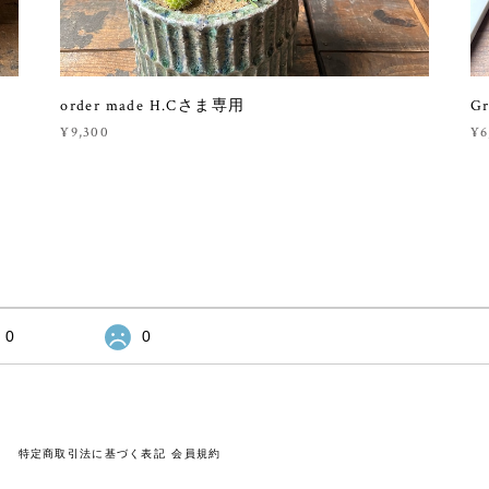
order made H.Cさま専用
Gr
¥9,300
¥6
0
0
特定商取引法に基づく表記
会員規約