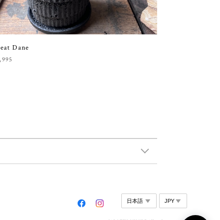
eat Dane
,995