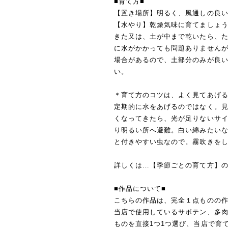
■育て方■
【置き場所】明るく、風通しの良
【水やり】乾燥気味に育てましょ
きた又は、土が中まで乾いたら、
に水がかかっても問題ありません
場合があるので、土部分のみが良
い。
＊育て方のコツは、よく見てあげ
定期的に水をあげるのではなく。
くなってきたら、光が足りないサ
り明るい所へ避難。白い綿みたい
と付きやすい虫なので。霧吹きを
詳しくは…【季節ごとの育て方】
■作品について■
こちらの作品は、完全１点ものの
当店で使用しているサボテン、多
ものを直接1つ1つ選び、当店で育