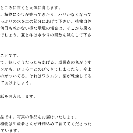
いところに置くと元気に育ちます。
う。植物にシワが寄ってきたり、ハリがなくなって
たっぷりの水を土の部分にあげて下さい。植物自体
が何日も乾かない様な環境の場合は、そこから腐る
いでしょう。夏と冬は水やりの回数を減らして下さ
ることです。
見て、欲しそうだったらあげる。成長点の色がうす
インかも。ひょろーとのびてきてしまったら、今よ
なのがついてる。それはワタムシ。葉が乾燥してる
してあげましょう。
の紙をお入れします。
作品です。写真の作品をお届けいたします。
肉植物は生産者さんが丹精込めて育ててくださった
てています。