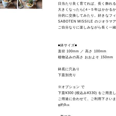
日当たり良く育てれば、長く飾れ
大きくなったら(４~５年はかかる
分的に交換してみたり。好きなフ
SABOTEN MISSILE のジオラ
ご自分なりに楽しみながら長く一
■鉢サイズ■
直径 100mm ／ 高さ 100mm
植物込みの高さ おおよそ 150mm
鉢底に穴あり
下皿別売り
※オプション で
下皿¥300 (税込み¥330) をご用
ご用途に合わせて、ご利用下さい
φ約9㎝