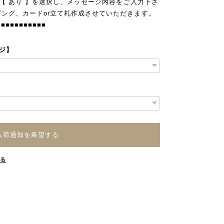
」【 あり 】を選択し、メッセージ内容をご入力下さ
ピング、カードor立て札作成させていただきます。
■■■■■■■■■■■
ージ】
入荷通知を希望する
する