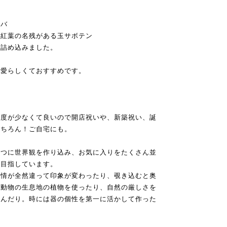
カバ
、紅葉の名残がある玉サボテン
を詰め込みました。
可愛らしくておすすめです。
頻度が少なくて良いので開店祝いや、新築祝い、誕
もちろん！ご自宅にも。
１つに世界観を作り込み、お気に入りをたくさん並
を目指しています。
表情が全然違って印象が変わったり、覗き込むと奥
の動物の生息地の植物を使ったり、自然の厳しさを
込んだり。時には器の個性を第一に活かして作った